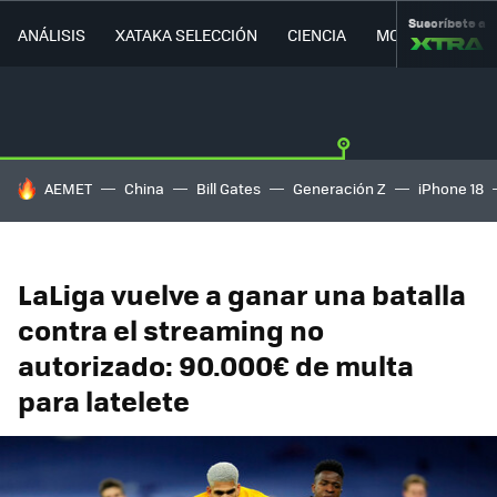
Suscríbete a
ANÁLISIS
XATAKA SELECCIÓN
CIENCIA
MOVILIDAD
HOY SE HABLA DE
AEMET
China
Bill Gates
Generación Z
iPhone 18
LaLiga vuelve a ganar una batalla
contra el streaming no
autorizado: 90.000€ de multa
para latelete