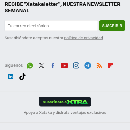
RECIBE "Xatakaletter", NUESTRA NEWSLETTER
SEMANAL
SUSCRIBIR
Suscribiéndote aceptas nuestra
política de privacidad
Síguenos
Wh
Twit
Fac
You
Inst
Tele
RSS
Flip
ats
ter
ebo
tub
agr
gra
boa
Link
Tikt
App
ok
e
am
m
rd
edI
ok
Suscríbete a
n
Apoya a Xataka y disfruta ventajas exclusivas