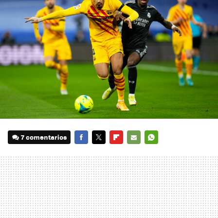
7 comentarios
FACEBOOK
TWITTER
FLIPBOARD
E-
WHATSAPP
MAIL