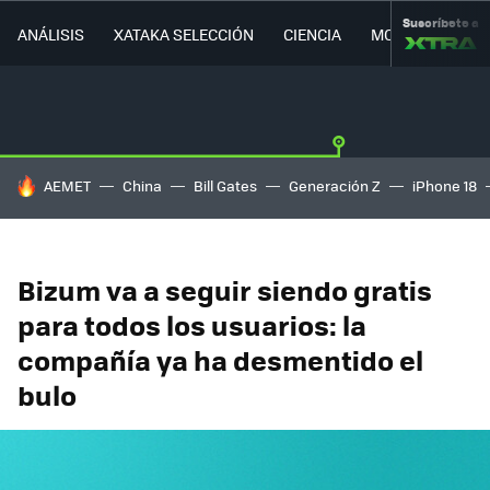
Suscríbete a
ANÁLISIS
XATAKA SELECCIÓN
CIENCIA
MOVILIDAD
HOY SE HABLA DE
AEMET
China
Bill Gates
Generación Z
iPhone 18
Bizum va a seguir siendo gratis
para todos los usuarios: la
compañía ya ha desmentido el
bulo