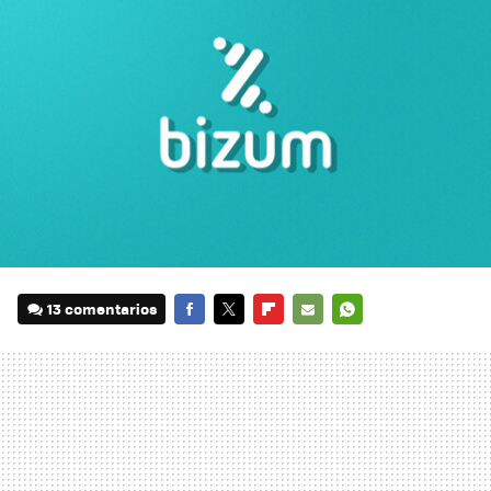
13 comentarios
FACEBOOK
TWITTER
FLIPBOARD
E-
WHATSAPP
MAIL