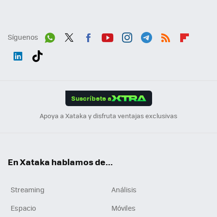
Síguenos
Wh
Twit
Fac
You
Inst
Tele
RSS
Flip
ats
ter
ebo
tub
agr
gra
boa
Link
Tikt
App
ok
e
am
m
rd
edI
ok
Suscríbete a
n
Apoya a Xataka y disfruta ventajas exclusivas
En Xataka hablamos de...
Streaming
Análisis
Espacio
Móviles