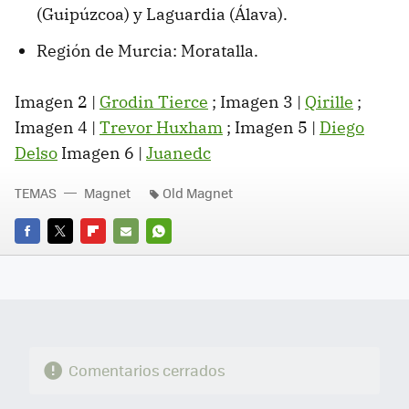
(Guipúzcoa) y Laguardia (Álava).
Región de Murcia: Moratalla.
Imagen 2 |
Grodin Tierce
; Imagen 3 |
Qirille
;
Imagen 4 |
Trevor Huxham
; Imagen 5 |
Diego
Delso
Imagen 6 |
Juanedc
TEMAS
Magnet
Old Magnet
FACEBOOK
TWITTER
FLIPBOARD
E-
WHATSAPP
MAIL
Comentarios cerrados