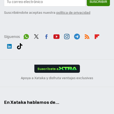
SUSCRIBIR
Suscribiéndote aceptas nuestra
política de privacidad
Síguenos
Wh
Twit
Fac
You
Inst
Tele
RSS
Flip
ats
ter
ebo
tub
agr
gra
boa
Link
Tikt
App
ok
e
am
m
rd
edI
ok
Suscríbete a
n
Apoya a Xataka y disfruta ventajas exclusivas
En Xataka hablamos de...