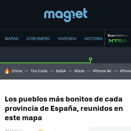
Suscríbete a
MAPAS
STREAMERS
VIVIENDA
HISTORIA
HOY SE HABLA DE
China
Tim Cook
NASA
Waze
iPhone Air
iPhone
Los pueblos más bonitos de cada
provincia de España, reunidos en
este mapa