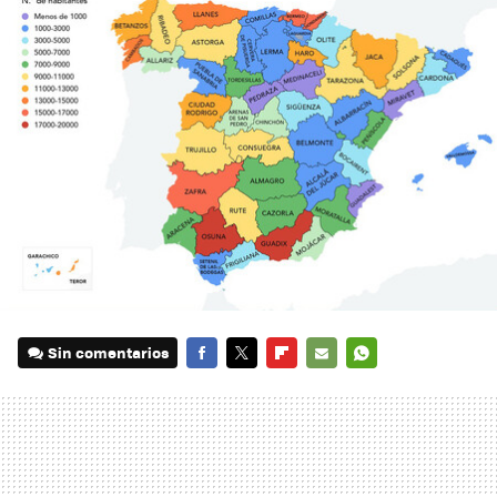
Sin comentarios
FACEBOOK
TWITTER
FLIPBOARD
E-
WHATSAPP
MAIL