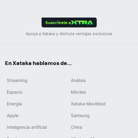
ats
ter
ebo
tub
agr
gra
boa
Link
Tikt
App
ok
e
am
m
rd
edIn
ok
Suscríbete a
Apoya a Xataka y disfruta ventajas exclusivas
En Xataka hablamos de...
Streaming
Análisis
Espacio
Móviles
Energía
Xataka Movilidad
Apple
Samsung
Inteligencia artificial
China