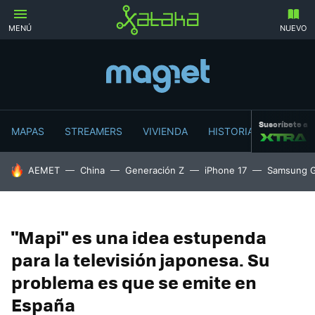
MENÚ
NUEVO
Suscríbete a
MAPAS
STREAMERS
VIVIENDA
HISTORIA
HOY SE HABLA DE
AEMET
China
Generación Z
iPhone 17
Samsung G
"Mapi" es una idea estupenda
para la televisión japonesa. Su
problema es que se emite en
España