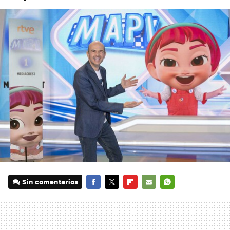
Sin comentarios
FACEBOOK
TWITTER
FLIPBOARD
E-
WHATSAPP
MAIL