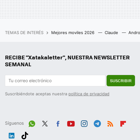
TEMAS DE INTERÉS
Mejores moviles 2026
Claude
Andro
RECIBE "Xatakaletter", NUESTRA NEWSLETTER
SEMANAL
SUSCRIBIR
Suscribiéndote aceptas nuestra
política de privacidad
Síguenos
Wh
Twit
Fac
You
Inst
Tele
RSS
Flip