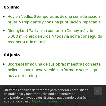
05 junio
Hoy en Netflix, 6 temporadas de una serie de acción
brutal y trepidante y con una puntuación impecable
Disneyland París le ha costado a Disney más de
5.000 millones de euros. Y todavía no ha conseguido
recuperar ni la mitad
04 junio
Scorsese firmó una de sus obras maestras con esta
película cuya nueva versión en formato serie llega
hoy a streaming
03 junio
Utilizamos cookies de terceros para generar estadísticas
de audiencia y mostrar publicidad personalizada
Hoy en Prime Video: el taquillazo internacional que
analizando tu navegación. Si sigues navegando estarás
aceptando su uso.
Más información
ha devuelto el lustre al género de los thrillers