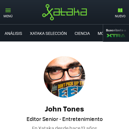
MENÚ
NUEVO
Suscríbete a
ANÁLISIS
XATAKA SELECCIÓN
CIENCIA
MOVILIDAD
John Tones
Editor Senior - Entretenimiento
En Xataka desde
hace 12 años