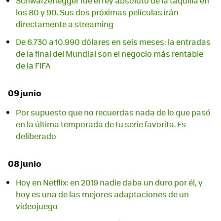
Schwarzenegger fue el rey absoluto de la taquilla en
los 80 y 90. Sus dos próximas películas irán
directamente a streaming
De 6.730 a 10.990 dólares en seis meses: la entradas
de la final del Mundial son el negocio más rentable
de la FIFA
09 junio
Por supuesto que no recuerdas nada de lo que pasó
en la última temporada de tu serie favorita. Es
deliberado
08 junio
Hoy en Netflix: en 2019 nadie daba un duro por él, y
hoy es una de las mejores adaptaciones de un
videojuego