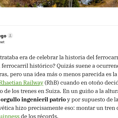
ego
net
 trataba era de celebrar la historia del ferrocar
 ferrocarril histórico? Quizás suene a ocurren
ras, pero una idea más o menos parecida es la
Rhaetian Railway
(RhB) cuando en otoño decidi
 de los trenes en Suiza. En un guiño a la altur
l
orgullo ingenieril patrio
y por supuesto de la
lvética hizo precisamente eso: montar un tren
Guinness
de los récords.