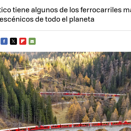
tico tiene algunos de los ferrocarriles 
escénicos de todo el planeta
FACEBOOK
TWITTER
FLIPBOARD
E-
MAIL