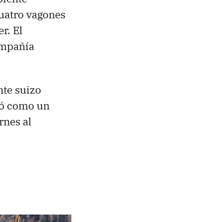
uatro vagones
r. El
ompañía
nte suizo
eó como un
rnes al