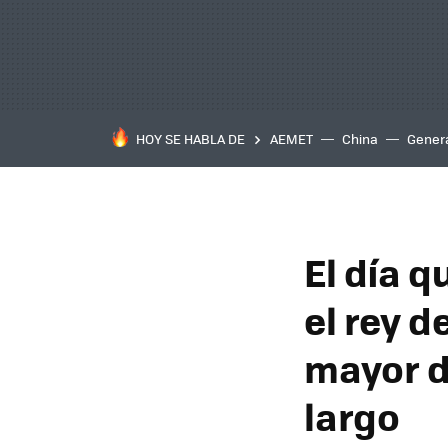
HOY SE HABLA DE
AEMET
China
Gener
El día 
el rey d
mayor d
largo