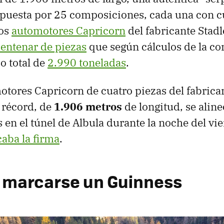
uesta por 25 composiciones, cada una con c
nos
automotores Capricorn
del fabricante Stadle
entenar de piezas
que según cálculos de la c
o total de
2.990 toneladas
.
tores Capricorn de cuatro piezas del fabrica
n récord, de
1.906 metros
de longitud, se alin
s en el túnel de Albula durante la noche del vie
caba la firma
.
: marcarse un Guinness