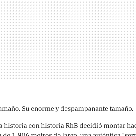
 tamaño. Su enorme y despampanante tamaño.
la historia con historia RhB decidió montar ha
n de 1.906 metros de largo, una auténtica "ser