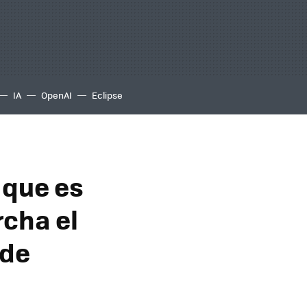
IA
OpenAI
Eclipse
 que es
rcha el
 de