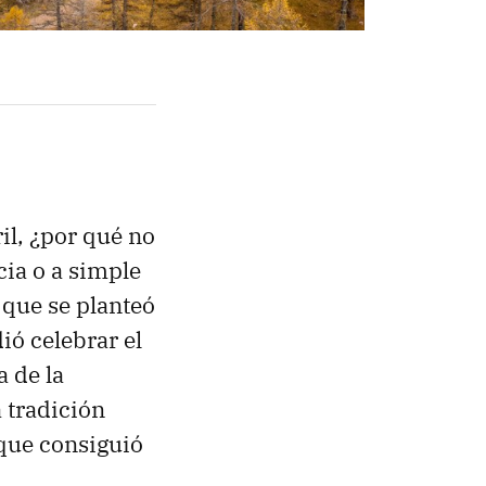
ril, ¿por qué no
cia o a simple
 que se planteó
ó celebrar el
a de la
 tradición
 que consiguió