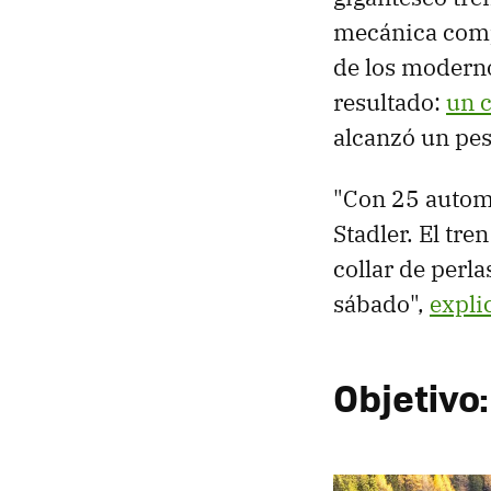
mecánica comp
de los moder
resultado:
un c
alcanzó un pes
"Con 25 automo
Stadler. El tre
collar de perla
sábado",
expli
Objetivo