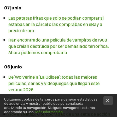
07 junio
Las patatas fritas que solo se podían comprar si
estabas en la cárcel o las comprabas en eBay a
precio de oro
Han encontrado una película de vampiros de 1968
que creían destruida por ser demasiado terrorífica.
Ahora podemos comprobarlo
06 junio
De 'Wolverine' a 'La Odisea': todas las mejores
películas, series y videojuegos que llegan este
verano 2026
Utilizamos cookies de terceros para generar estadísticas
05 junio
de audiencia y mostrar publicidad personalizada
analizando tu navegación. Si sigues navegando estarás
aceptando su uso.
Más información
Hoy en Netflix, 6 temporadas de una serie de acción