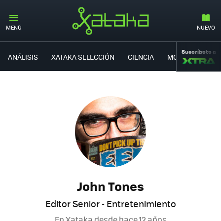
MENÚ
NUEVO
Suscríbete a
ANÁLISIS
XATAKA SELECCIÓN
CIENCIA
MOVILIDAD
John Tones
Editor Senior - Entretenimiento
En Xataka desde
hace 12 años