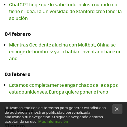
ChatGPT finge que lo sabe todo incluso cuando no
tiene ni idea. La Universidad de Stanford cree tener la
solución
04 febrero
Mientras Occidente alucina con Moltbot, China se
encoge de hombros: ya lo habían inventado hace un
año
03 febrero
Estamos completamente enganchados a las apps
estadounidenses. Europa quiere ponerle freno
Utilizamos cookies de terceros para generar estadísticas
Enero 2026
de audiencia y mostrar publicidad personalizada
analizando tu navegación. Si sigues navegando estarás
aceptando su uso.
Más información
31 enero