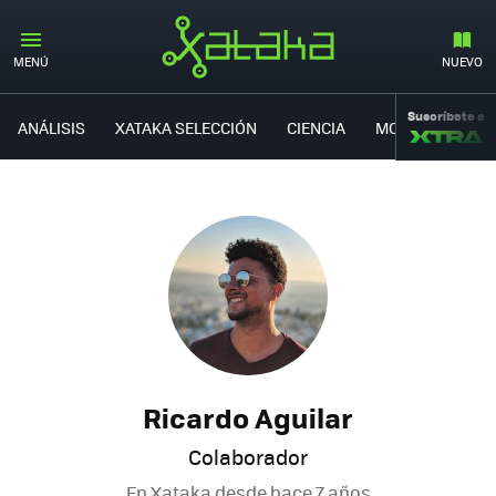
MENÚ
NUEVO
Suscríbete a
ANÁLISIS
XATAKA SELECCIÓN
CIENCIA
MOVILIDAD
Ricardo Aguilar
Colaborador
En Xataka desde
hace 7 años