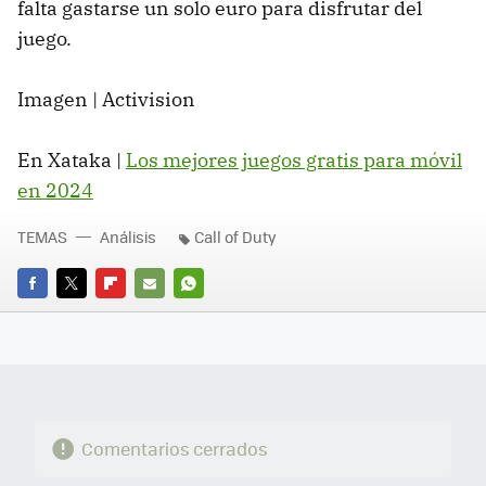
falta gastarse un solo euro para disfrutar del
juego.
Imagen | Activision
En Xataka |
Los mejores juegos gratis para móvil
en 2024
TEMAS
Análisis
Call of Duty
FACEBOOK
TWITTER
FLIPBOARD
E-
WHATSAPP
MAIL
Comentarios cerrados