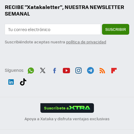
RECIBE "Xatakaletter", NUESTRA NEWSLETTER
SEMANAL
SUSCRIBIR
Suscribiéndote aceptas nuestra
política de privacidad
Síguenos
Wh
Twit
Fac
You
Inst
Tele
RSS
Flip
ats
ter
ebo
tub
agr
gra
boa
Link
Tikt
App
ok
e
am
m
rd
edI
ok
Suscríbete a
n
Apoya a Xataka y disfruta ventajas exclusivas