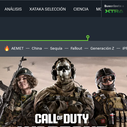
Suscríbete a
ANÁLISIS
XATAKA SELECCIÓN
CIENCIA
MOVILIDAD
HOY SE HABLA DE
AEMET
China
Sequía
Fallout
Generación Z
iP