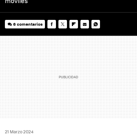
móviles
6 comentarios
FACEBOOK
TWITTER
FLIPBOARD
E-
WHATSAPP
MAIL
21 Marzo 2024