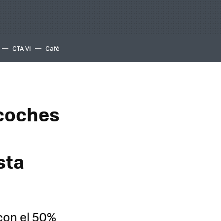
GTA VI
Café
 coches
sta
con el 50%