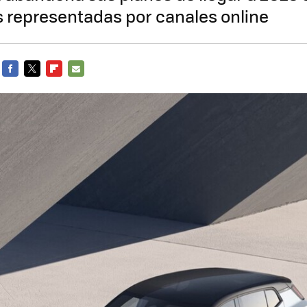
s representadas por canales online
FACEBOOK
TWITTER
FLIPBOARD
E-
MAIL