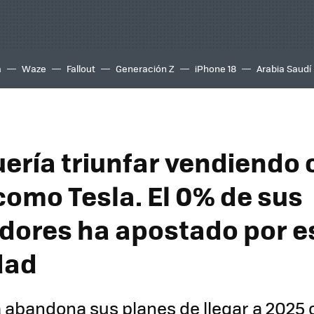
a
Waze
Fallout
Generación Z
iPhone 18
Arabia Saudí
uería triunfar vendiendo
como Tesla. El 0% de sus
ores ha apostado por e
dad
abandona sus planes de llegar a 2025 