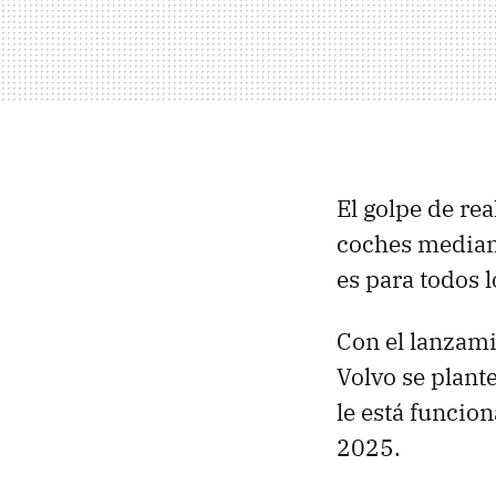
El golpe de re
coches mediant
es para todos l
Con el lanzam
Volvo se plant
le está funcio
2025.