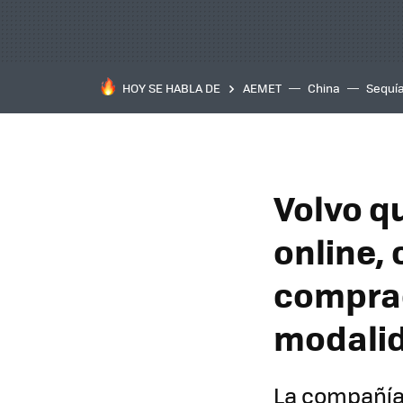
HOY SE HABLA DE
AEMET
China
Sequí
Volvo q
online, 
comprad
modali
La compañía 