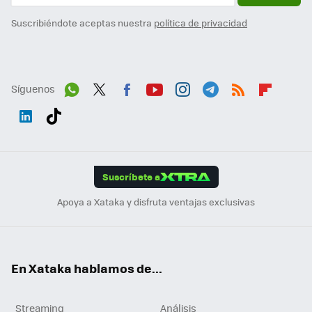
Suscribiéndote aceptas nuestra
política de privacidad
Síguenos
Wh
Twit
Fac
You
Inst
Tele
RSS
Flip
ats
ter
ebo
tub
agr
gra
boa
Link
Tikt
App
ok
e
am
m
rd
edI
ok
Suscríbete a
n
Apoya a Xataka y disfruta ventajas exclusivas
En Xataka hablamos de...
Streaming
Análisis