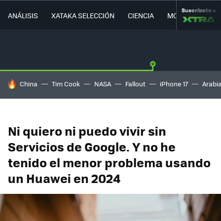
Suscríbete a
ANÁLISIS
XATAKA SELECCIÓN
CIENCIA
MOVILIDAD
HOY SE HABLA DE
China
Tim Cook
NASA
Fallout
iPhone 17
Arabi
Ni quiero ni puedo vivir sin
Servicios de Google. Y no he
tenido el menor problema usando
un Huawei en 2024