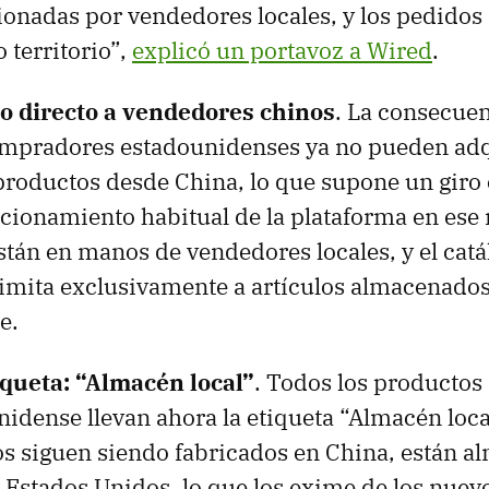
ionadas por vendedores locales, y los pedidos
 territorio”,
explicó un portavoz a Wired
.
so directo a vendedores chinos
. La consecue
compradores estadounidenses ya no pueden adq
productos desde China, lo que supone un giro
ncionamiento habitual de la plataforma en ese
stán en manos de vendedores locales, y el catá
limita exclusivamente a artículos almacenados 
e.
queta: “Almacén local”
. Todos los productos
nidense llevan ahora la etiqueta “Almacén loc
s siguen siendo fabricados en China, están 
 Estados Unidos, lo que los exime de los nuev