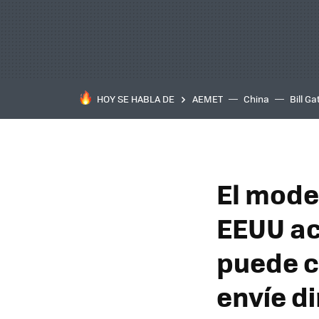
HOY SE HABLA DE
AEMET
China
Bill Ga
El mode
EEUU ac
puede c
envíe d