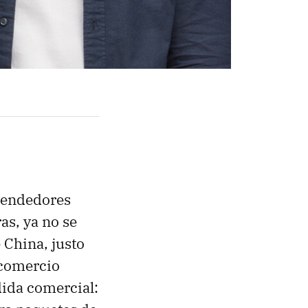
 vendedores
as, ya no se
 China, justo
 comercio
dida comercial: