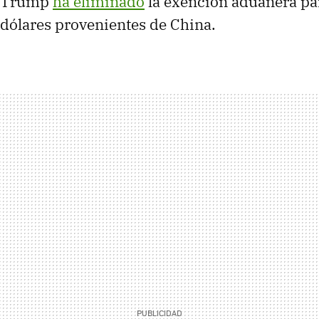
e Trump
ha eliminado
la exención aduanera pa
dólares provenientes de China.