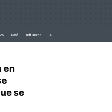
S26
Café
Jeff Bezos
IA
u en
se
que se