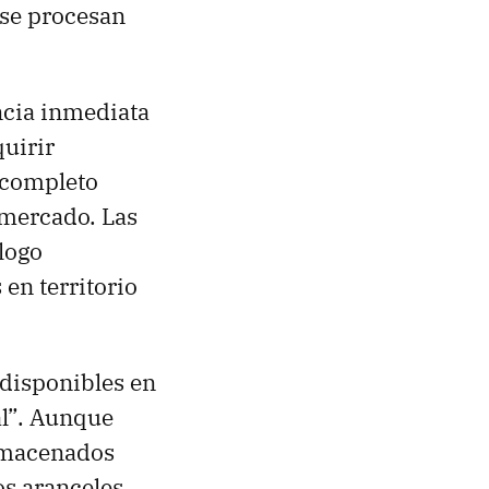
 se procesan
ncia inmediata
uirir
 completo
 mercado. Las
logo
en territorio
 disponibles en
al”. Aunque
almacenados
os aranceles