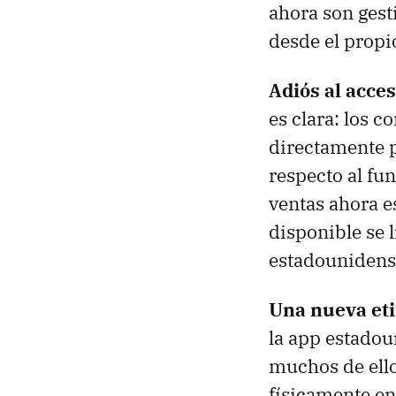
ahora son gest
desde el propio
Adiós al acce
es clara: los 
directamente 
respecto al fu
ventas ahora e
disponible se 
estadounidens
Una nueva eti
la app estadou
muchos de ello
físicamente en