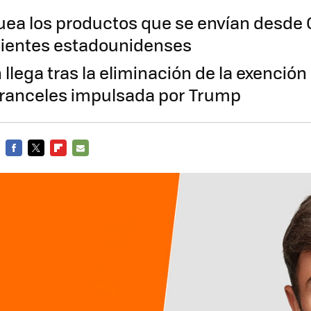
ea los productos que se envían desde 
lientes estadounidenses
 llega tras la eliminación de la exención
 aranceles impulsada por Trump
FACEBOOK
TWITTER
FLIPBOARD
E-
MAIL