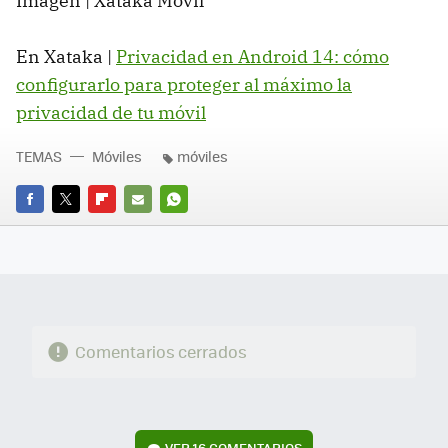
Imagen | Xataka Móvil
En Xataka |
Privacidad en Android 14: cómo
configurarlo para proteger al máximo la
privacidad de tu móvil
TEMAS
Móviles
móviles
FACEBOOK
TWITTER
FLIPBOARD
E-
WHATSAPP
MAIL
Comentarios cerrados
VER
16 COMENTARIOS