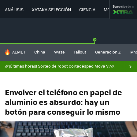
Suscríbete a
ANÁLISIS
XATAKA SELECCIÓN
CIENCIA
MOVILIDAD
HOY SE HABLA DE
AEMET
China
Waze
Fallout
Generación Z
iPh
🌿¡Últimas horas! Sorteo de robot cortacésped Mova ViAX
Envolver el teléfono en papel de
aluminio es absurdo: hay un
botón para conseguir lo mismo