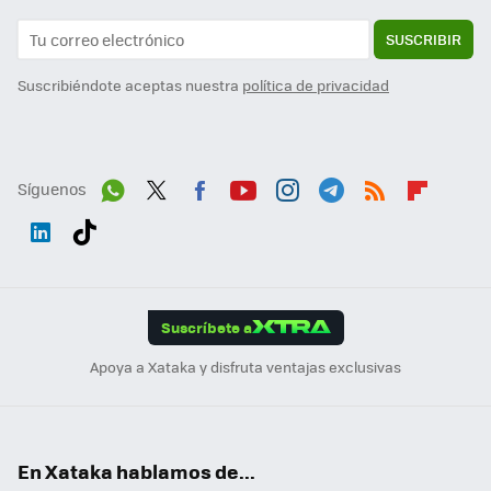
SUSCRIBIR
Suscribiéndote aceptas nuestra
política de privacidad
Síguenos
Wh
Twit
Fac
You
Inst
Tele
RSS
Flip
ats
ter
ebo
tub
agr
gra
boa
Link
Tikt
App
ok
e
am
m
rd
edI
ok
Suscríbete a
n
Apoya a Xataka y disfruta ventajas exclusivas
En Xataka hablamos de...