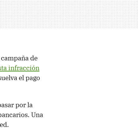
a campaña de
sta infracción
suelva el pago
asar por la
bancarios. Una
ed.