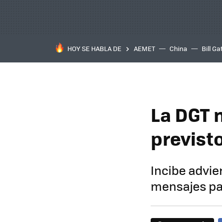
HOY SE HABLA DE
AEMET
China
Bill Ga
La DGT 
previsto
Incibe advie
mensajes pa