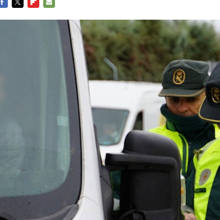
FACEBOOK
TWITTER
FLIPBOARD
E-
MAIL