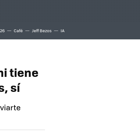
S26
Café
Jeff Bezos
IA
i tiene
, sí
viarte