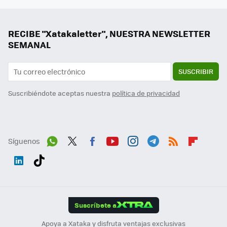
RECIBE "Xatakaletter", NUESTRA NEWSLETTER
SEMANAL
SUSCRIBIR
Suscribiéndote aceptas nuestra
política de privacidad
Síguenos
Wh
Twit
Fac
You
Inst
Tele
RSS
Flip
ats
ter
ebo
tub
agr
gra
boa
Link
Tikt
App
ok
e
am
m
rd
edI
ok
Suscríbete a
n
Apoya a Xataka y disfruta ventajas exclusivas