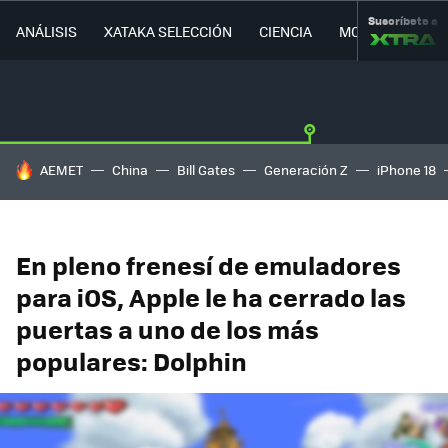
Suscríbete a
ANÁLISIS
XATAKA SELECCIÓN
CIENCIA
MOVILIDAD
HOY SE HABLA DE
AEMET
China
Bill Gates
Generación Z
iPhone 18
En pleno frenesí de emuladores
para iOS, Apple le ha cerrado las
puertas a uno de los más
populares: Dolphin