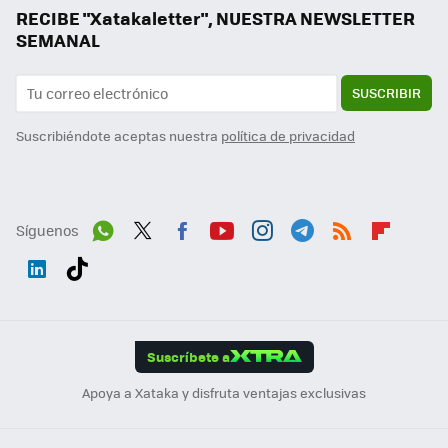
RECIBE "Xatakaletter", NUESTRA NEWSLETTER
SEMANAL
SUSCRIBIR
Suscribiéndote aceptas nuestra
política de privacidad
Síguenos
Wh
Twit
Fac
You
Inst
Tele
RSS
Flip
ats
ter
ebo
tub
agr
gra
boa
Link
Tikt
App
ok
e
am
m
rd
edI
ok
Suscríbete a
n
Apoya a Xataka y disfruta ventajas exclusivas