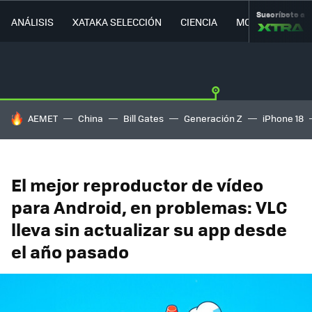
Suscríbete a
ANÁLISIS
XATAKA SELECCIÓN
CIENCIA
MOVILIDAD
HOY SE HABLA DE
AEMET
China
Bill Gates
Generación Z
iPhone 18
El mejor reproductor de vídeo
para Android, en problemas: VLC
lleva sin actualizar su app desde
el año pasado