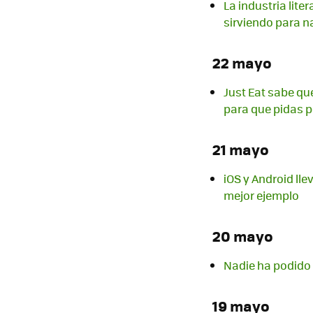
La industria lite
sirviendo para 
22 mayo
Just Eat sabe qu
para que pidas 
21 mayo
iOS y Android lle
mejor ejemplo
20 mayo
Nadie ha podido 
19 mayo