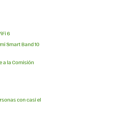
iFi 6
omi Smart Band 10
e a la Comisión
rsonas con casi el