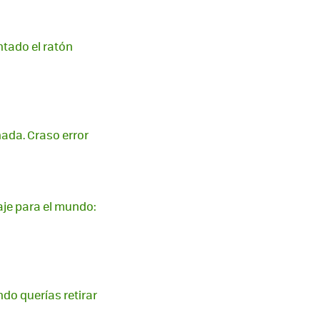
ntado el ratón
ada. Craso error
je para el mundo:
do querías retirar