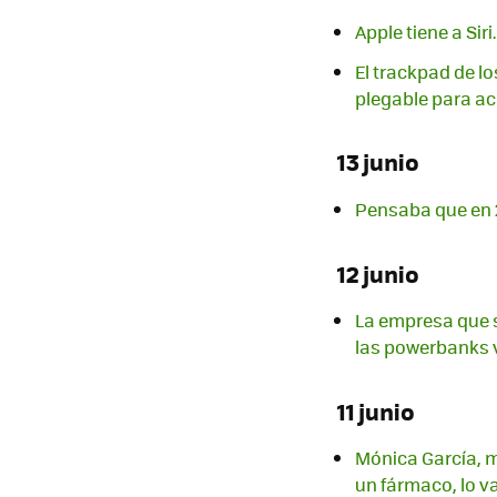
Apple tiene a Sir
El trackpad de lo
plegable para ac
13 junio
Pensaba que en 
12 junio
La empresa que 
las powerbanks 
11 junio
Mónica García, m
un fármaco, lo v