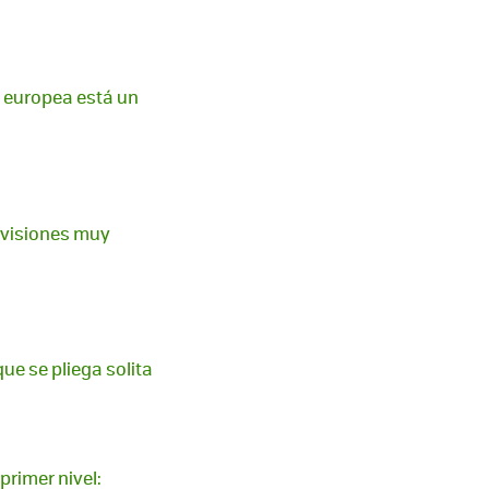
n europea está un
levisiones muy
que se pliega solita
rimer nivel: