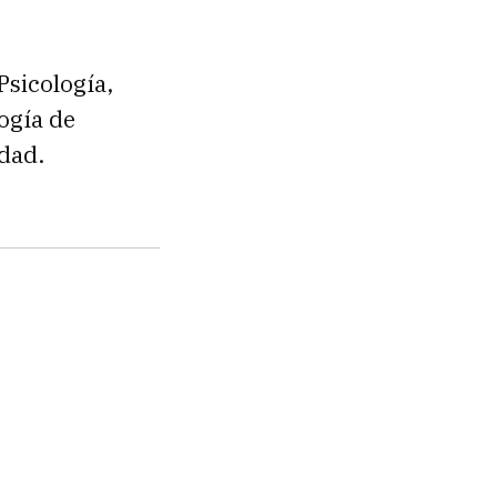
Psicología,
ogía de
idad.