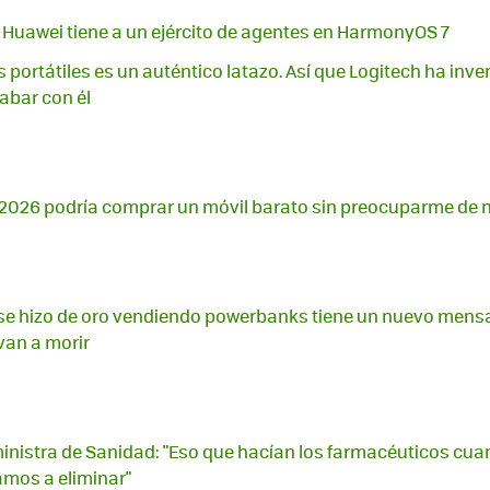
i. Huawei tiene a un ejército de agentes en HarmonyOS 7
s portátiles es un auténtico latazo. Así que Logitech ha inve
abar con él
2026 podría comprar un móvil barato sin preocuparme de n
se hizo de oro vendiendo powerbanks tiene un nuevo mensa
van a morir
inistra de Sanidad: "Eso que hacían los farmacéuticos cuan
amos a eliminar"