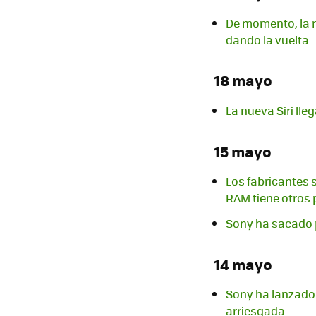
De momento, la m
dando la vuelta
18 mayo
La nueva Siri lle
15 mayo
Los fabricantes s
RAM tiene otros 
Sony ha sacado p
14 mayo
Sony ha lanzado 
arriesgada