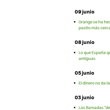
09 junio
Orange se ha hec
pasito más cerc
08 junio
Lo que España qu
antiguas
05 junio
El dinero no da l
03 junio
Las llamadas "de