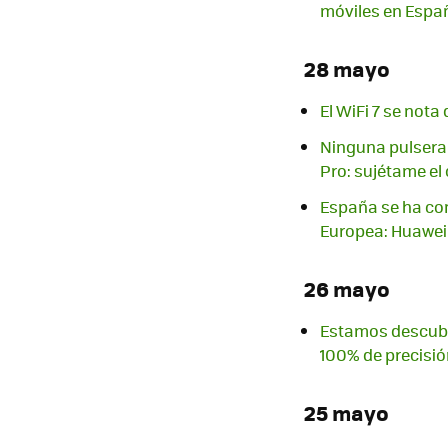
móviles en Espa
28 mayo
El WiFi 7 se not
Ninguna pulsera 
Pro: sujétame el
España se ha con
Europea: Huawei
26 mayo
Estamos descubri
100% de precisió
25 mayo