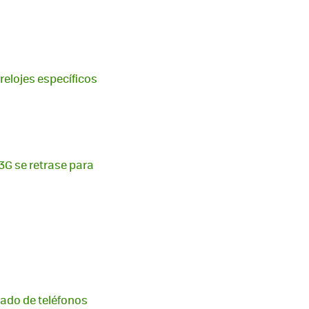
relojes específicos
 3G se retrase para
cado de teléfonos