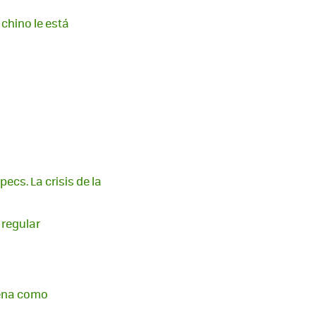
chino le está
ecs. La crisis de la
 regular
uena como