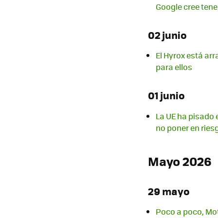
Google cree tene
02 junio
El Hyrox está ar
para ellos
01 junio
La UE ha pisado e
no poner en ries
Mayo 2026
29 mayo
Poco a poco, Mot