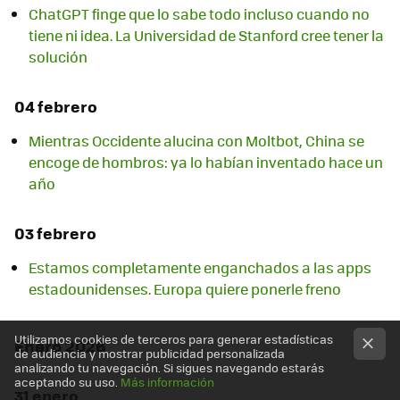
ChatGPT finge que lo sabe todo incluso cuando no
tiene ni idea. La Universidad de Stanford cree tener la
solución
04 febrero
Mientras Occidente alucina con Moltbot, China se
encoge de hombros: ya lo habían inventado hace un
año
03 febrero
Estamos completamente enganchados a las apps
estadounidenses. Europa quiere ponerle freno
Utilizamos cookies de terceros para generar estadísticas
Enero 2026
de audiencia y mostrar publicidad personalizada
analizando tu navegación. Si sigues navegando estarás
aceptando su uso.
Más información
31 enero