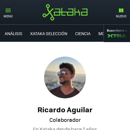
MENÚ
NUEVO
Suscríbete a
ANÁLISIS
XATAKA SELECCIÓN
CIENCIA
MOVILIDAD
Ricardo Aguilar
Colaborador
En Xataka desde
hace 7 años