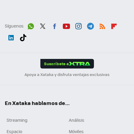
Síguenos
Wh
Twit
Fac
You
Inst
Tele
RSS
Flip
ats
ter
ebo
tub
agr
gra
boa
Link
Tikt
App
ok
e
am
m
rd
edI
ok
Suscríbete a
n
Apoya a Xataka y disfruta ventajas exclusivas
En Xataka hablamos de...
Streaming
Análisis
Espacio
Móviles