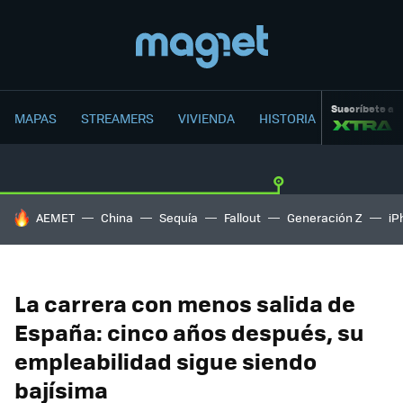
Suscríbete a
MAPAS
STREAMERS
VIVIENDA
HISTORIA
HOY SE HABLA DE
AEMET
China
Sequía
Fallout
Generación Z
iP
La carrera con menos salida de
España: cinco años después, su
empleabilidad sigue siendo
bajísima