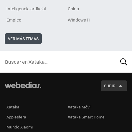
Inteligencia artificial
China
Empleo
Windows 11
VER MÁS TEMAS
BUSCA
SUBIR
Xataka
Xataka Móvil
Applesfera
Xataka Smart Home
Mundo Xiaomi