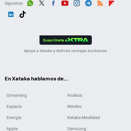
Síguenos
Wh
Twit
Fac
You
Inst
Tele
RSS
Flip
ats
ter
ebo
tub
agr
gra
boa
Link
Tikt
App
ok
e
am
m
rd
edI
ok
Suscríbete a
n
Apoya a Xataka y disfruta ventajas exclusivas
En Xataka hablamos de...
Streaming
Análisis
Espacio
Móviles
Energía
Xataka Movilidad
Apple
Samsung