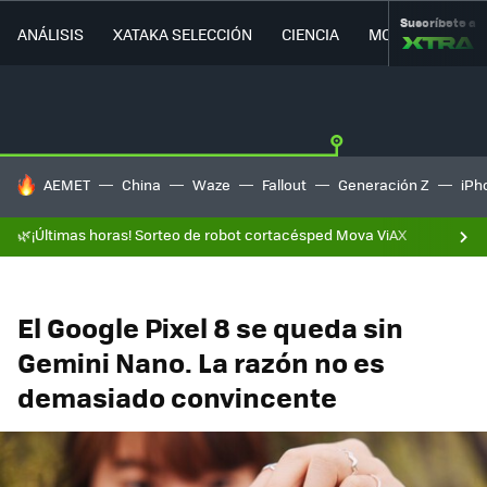
Suscríbete a
ANÁLISIS
XATAKA SELECCIÓN
CIENCIA
MOVILIDAD
HOY SE HABLA DE
AEMET
China
Waze
Fallout
Generación Z
iPh
🌿¡Últimas horas! Sorteo de robot cortacésped Mova ViAX
El Google Pixel 8 se queda sin
Gemini Nano. La razón no es
demasiado convincente