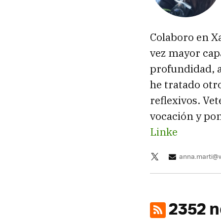
Colaboro en X
vez mayor capa
profundidad, a
he tratado ot
reflexivos. Ve
vocación y pon
Linke
anna.marti@
2352 n