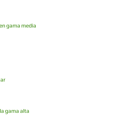
r en gama media
dar
 la gama alta