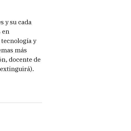
s y su cada
s en
 tecnología y
temas más
ión, docente de
extinguirá).