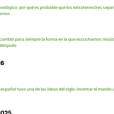
 zoológico: por qué es probable que los extraterrestres sepa
arnos
cambió para siempre la forma en la que escuchamos música
s después
26
 español tuvo una de las ideas del siglo: inventar el mando 
2025