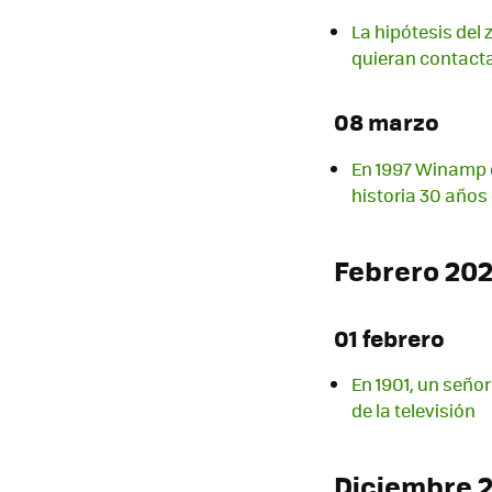
La hipótesis del
quieran contact
08 marzo
En 1997 Winamp 
historia 30 año
Febrero 20
01 febrero
En 1901, un señor
de la televisión
Diciembre 