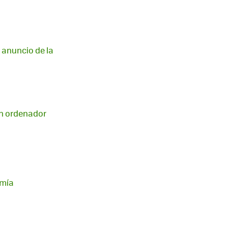
 anuncio de la
 un ordenador
omía