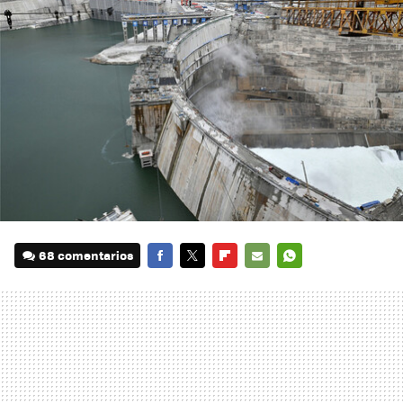
68 comentarios
FACEBOOK
TWITTER
FLIPBOARD
E-
WHATSAPP
MAIL