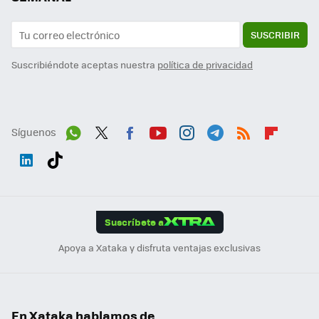
SUSCRIBIR
Suscribiéndote aceptas nuestra
política de privacidad
Síguenos
Wh
Twit
Fac
You
Inst
Tele
RSS
Flip
ats
ter
ebo
tub
agr
gra
boa
Link
Tikt
App
ok
e
am
m
rd
edI
ok
Suscríbete a
n
Apoya a Xataka y disfruta ventajas exclusivas
En Xataka hablamos de...