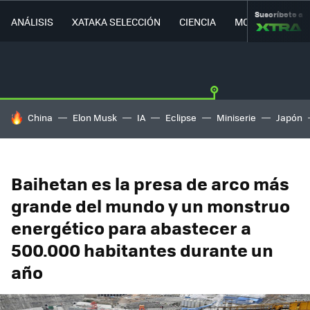
Suscríbete a
ANÁLISIS
XATAKA SELECCIÓN
CIENCIA
MOVILIDAD
HOY SE HABLA DE
China
Elon Musk
IA
Eclipse
Miniserie
Japón
Baihetan es la presa de arco más
grande del mundo y un monstruo
energético para abastecer a
500.000 habitantes durante un
año