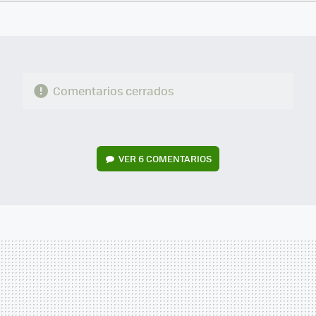
FACEBOOK
TWITTER
FLIPBOARD
E-
WHATSAPP
MAIL
Comentarios cerrados
VER
6 COMENTARIOS