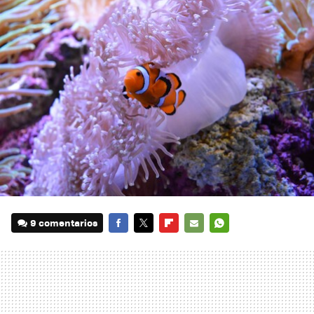
9 comentarios
FACEBOOK
TWITTER
FLIPBOARD
E-
WHATSAPP
MAIL