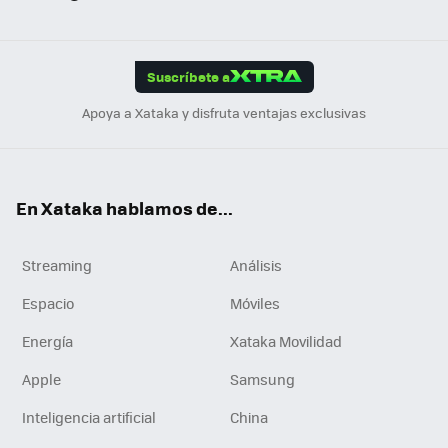
ats
ter
ebo
tub
agr
gra
boa
Link
Tikt
App
ok
e
am
m
rd
edI
ok
Suscríbete a
n
Apoya a Xataka y disfruta ventajas exclusivas
En Xataka hablamos de...
Streaming
Análisis
Espacio
Móviles
Energía
Xataka Movilidad
Apple
Samsung
Inteligencia artificial
China