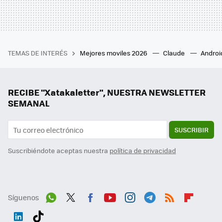
TEMAS DE INTERÉS
Mejores moviles 2026
Claude
Androi
RECIBE "Xatakaletter", NUESTRA NEWSLETTER
SEMANAL
SUSCRIBIR
Suscribiéndote aceptas nuestra
política de privacidad
Síguenos
Wh
Twit
Fac
You
Inst
Tele
RSS
Flip