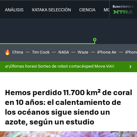
Suscríbete a
ANÁLISIS
XATAKA SELECCIÓN
CIENCIA
MOVILIDAD
HOY SE HABLA DE
China
Tim Cook
NASA
Waze
iPhone Air
iPhone
🌿¡Últimas horas! Sorteo de robot cortacésped Mova ViAX
Hemos perdido 11.700 km² de coral
en 10 años: el calentamiento de
los océanos sigue siendo un
azote, según un estudio