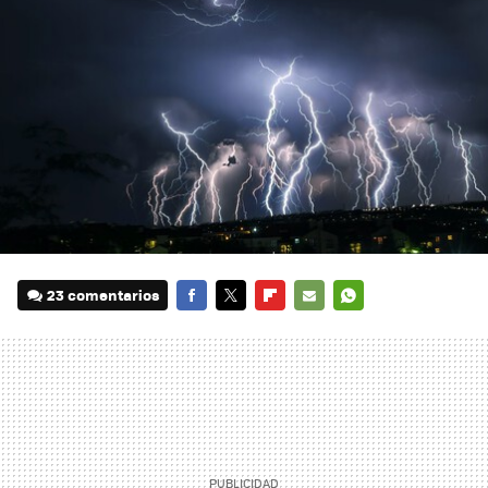
23 comentarios
FACEBOOK
TWITTER
FLIPBOARD
E-
WHATSAPP
MAIL