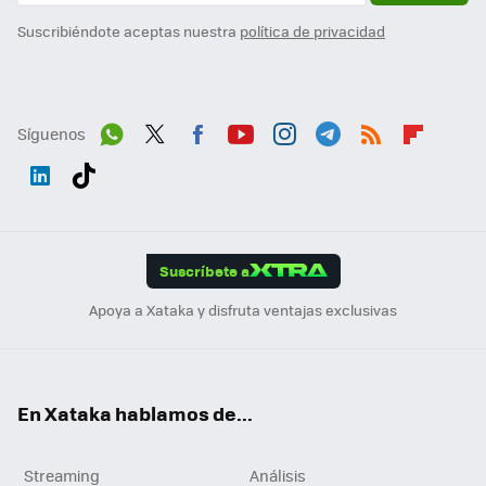
Suscribiéndote aceptas nuestra
política de privacidad
Síguenos
Wh
Twit
Fac
You
Inst
Tele
RSS
Flip
ats
ter
ebo
tub
agr
gra
boa
Link
Tikt
App
ok
e
am
m
rd
edI
ok
Suscríbete a
n
Apoya a Xataka y disfruta ventajas exclusivas
En Xataka hablamos de...
Streaming
Análisis