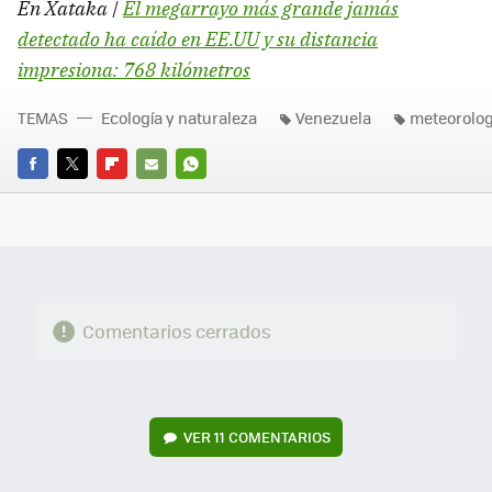
En Xataka |
El megarrayo más grande jamás
detectado ha caído en EE.UU y su distancia
impresiona: 768 kilómetros
TEMAS
Ecología y naturaleza
Venezuela
meteorolog
FACEBOOK
TWITTER
FLIPBOARD
E-
WHATSAPP
MAIL
Comentarios cerrados
VER
11 COMENTARIOS