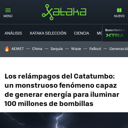
MENÚ
NUEVO
Suscríbete a
ANÁLISIS
XATAKA SELECCIÓN
CIENCIA
MOVILIDAD
HOY SE HABLA DE
AEMET
China
Sequía
Waze
Fallout
Generació
Los relámpagos del Catatumbo:
un monstruoso fenómeno capaz
de generar energía para iluminar
100 millones de bombillas