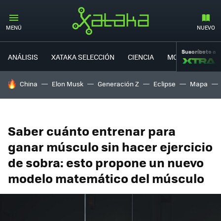
MENÚ
NUEVO
Suscríbete a
ANÁLISIS
XATAKA SELECCIÓN
CIENCIA
MOVILIDAD
HOY SE HABLA DE
China
Elon Musk
Generación Z
Eclipse
Mapa
Saber cuánto entrenar para
ganar músculo sin hacer ejercicio
de sobra: esto propone un nuevo
modelo matemático del músculo