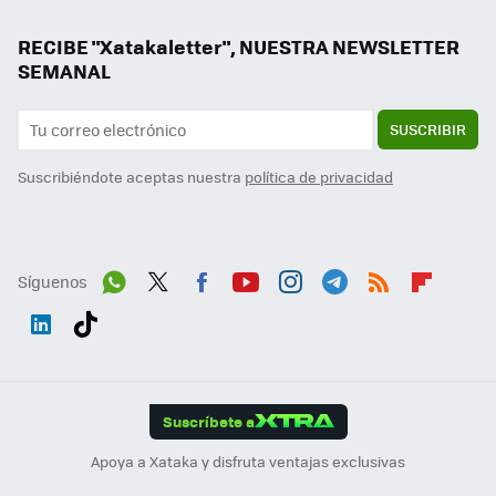
RECIBE "Xatakaletter", NUESTRA NEWSLETTER
SEMANAL
SUSCRIBIR
Suscribiéndote aceptas nuestra
política de privacidad
Síguenos
Wh
Twit
Fac
You
Inst
Tele
RSS
Flip
ats
ter
ebo
tub
agr
gra
boa
Link
Tikt
App
ok
e
am
m
rd
edI
ok
Suscríbete a
n
Apoya a Xataka y disfruta ventajas exclusivas