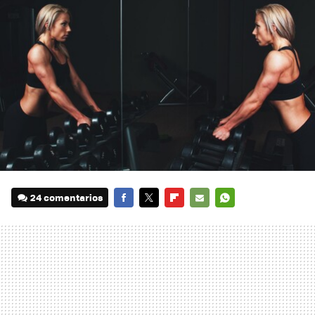
24 comentarios
FACEBOOK
TWITTER
FLIPBOARD
E-
WHATSAPP
MAIL