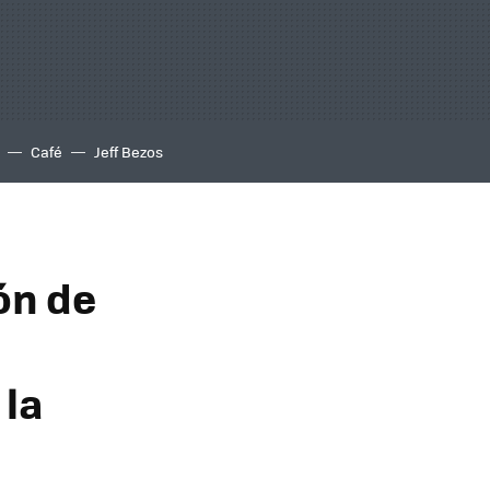
Café
Jeff Bezos
ón de
 la