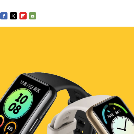
FACEBOOK
TWITTER
FLIPBOARD
E-
MAIL