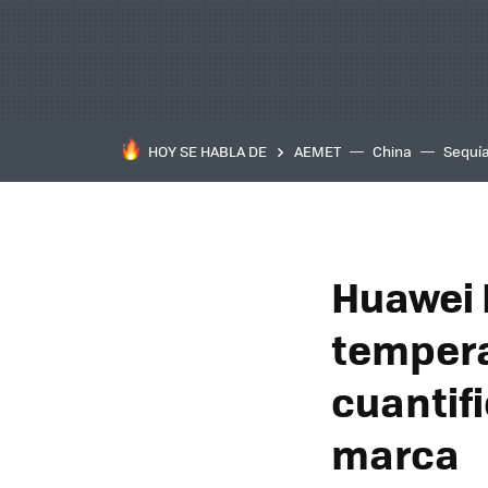
HOY SE HABLA DE
AEMET
China
Sequí
Huawei 
tempera
cuantif
marca