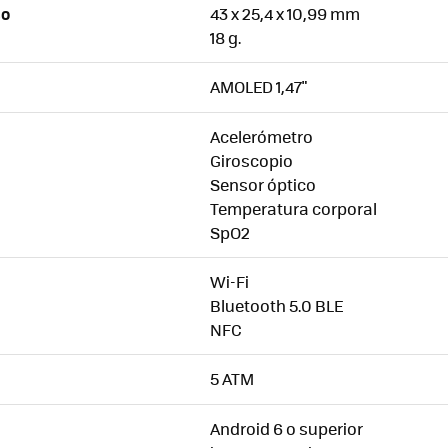
43 x 25,4 x 10,99 mm
SO
18 g.
AMOLED 1,47"
Acelerómetro
Giroscopio
Sensor óptico
Temperatura corporal
SpO2
Wi-Fi
Bluetooth 5.0 BLE
NFC
5 ATM
Android 6 o superior