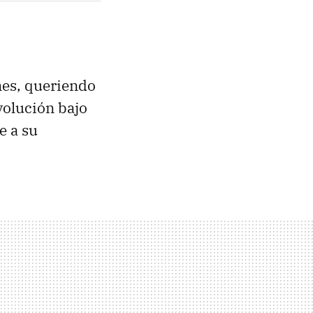
nes, queriendo
evolución bajo
e a su