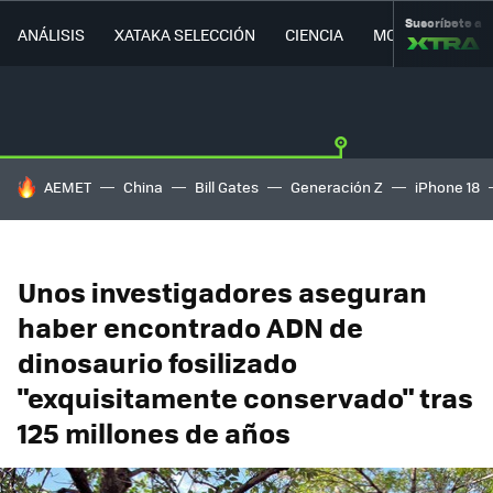
Suscríbete a
ANÁLISIS
XATAKA SELECCIÓN
CIENCIA
MOVILIDAD
HOY SE HABLA DE
AEMET
China
Bill Gates
Generación Z
iPhone 18
Unos investigadores aseguran
haber encontrado ADN de
dinosaurio fosilizado
"exquisitamente conservado" tras
125 millones de años