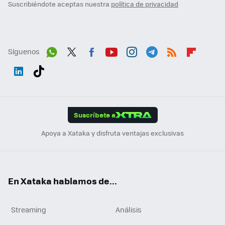
Suscribiéndote aceptas nuestra
política de privacidad
Síguenos
Wh
Twit
Fac
You
Inst
Tele
RSS
Flip
ats
ter
ebo
tub
agr
gra
boa
Link
Tikt
App
ok
e
am
m
rd
edI
ok
Suscríbete a
n
Apoya a Xataka y disfruta ventajas exclusivas
En Xataka hablamos de...
Streaming
Análisis