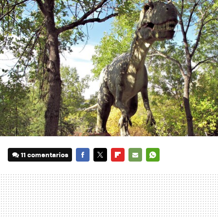
11 comentarios
FACEBOOK
TWITTER
FLIPBOARD
E-
WHATSAPP
MAIL