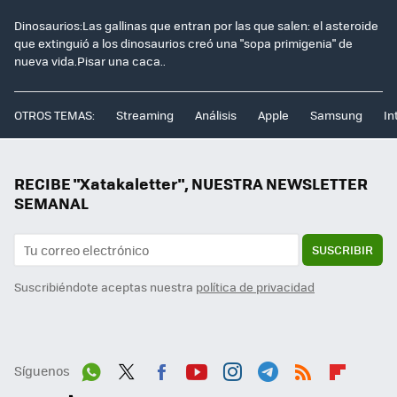
Dinosaurios:Las gallinas que entran por las que salen: el asteroide
que extinguió a los dinosaurios creó una "sopa primigenia" de
nueva vida.Pisar una caca..
OTROS TEMAS:
Streaming
Análisis
Apple
Samsung
In
RECIBE "Xatakaletter", NUESTRA NEWSLETTER
SEMANAL
SUSCRIBIR
Suscribiéndote aceptas nuestra
política de privacidad
Síguenos
Wh
Twit
Fac
You
Inst
Tele
RSS
Flip