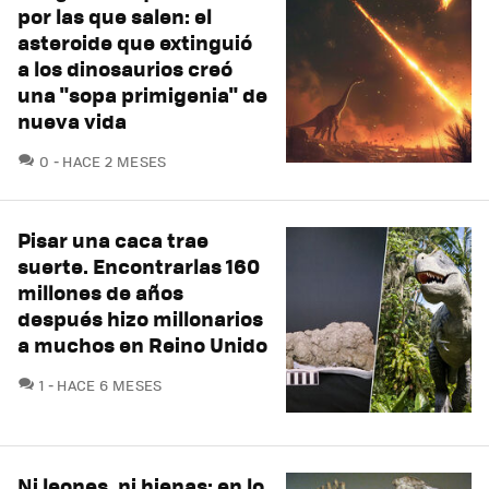
por las que salen: el
asteroide que extinguió
a los dinosaurios creó
una "sopa primigenia" de
nueva vida
COMENTARIOS
0
HACE 2 MESES
Pisar una caca trae
suerte. Encontrarlas 160
millones de años
después hizo millonarios
a muchos en Reino Unido
COMENTARIOS
1
HACE 6 MESES
Ni leones, ni hienas: en lo