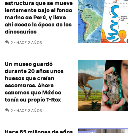
estructura que se mueve
lentamente bajo el fondo
marino de Perú, y lleva
ahí desde la época de los
dinosaurios
COMENTARIOS
2
HACE 2 AÑOS
Un museo guardó
durante 20 años unos
huesos que creían
escombros. Ahora
sabemos que México
tenía su propio T-Rex
COMENTARIOS
2
HACE 2 AÑOS
Hace 65 millones de años