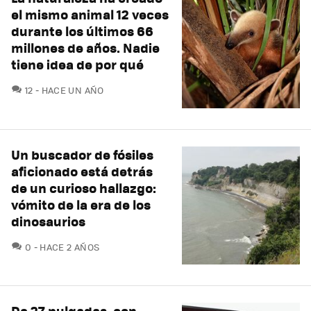
el mismo animal 12 veces
durante los últimos 66
millones de años. Nadie
tiene idea de por qué
COMENTARIOS
12
HACE UN AÑO
Un buscador de fósiles
aficionado está detrás
de un curioso hallazgo:
vómito de la era de los
dinosaurios
COMENTARIOS
0
HACE 2 AÑOS
De 27 pulgadas, con