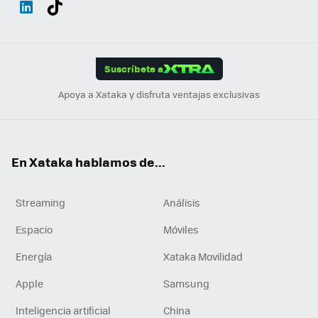
ats
ter
ebo
tub
agr
gra
boa
Link
Tikt
App
ok
e
am
m
rd
edI
ok
Suscríbete a
n
Apoya a Xataka y disfruta ventajas exclusivas
En Xataka hablamos de...
Streaming
Análisis
Espacio
Móviles
Energía
Xataka Movilidad
Apple
Samsung
Inteligencia artificial
China