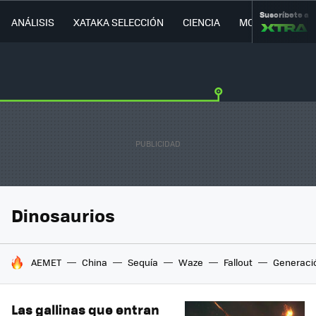
Suscríbete a
ANÁLISIS
XATAKA SELECCIÓN
CIENCIA
MOVILIDAD
Dinosaurios
HOY SE HABLA DE
AEMET
China
Sequía
Waze
Fallout
Generaci
Las gallinas que entran