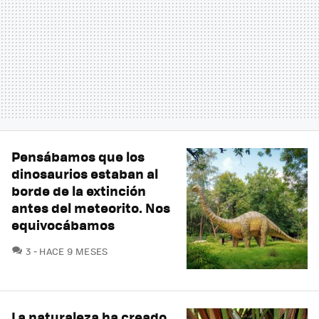
Pensábamos que los
dinosaurios estaban al
borde de la extinción
antes del meteorito. Nos
equivocábamos
COMENTARIOS
3
HACE 9 MESES
La naturaleza ha creado