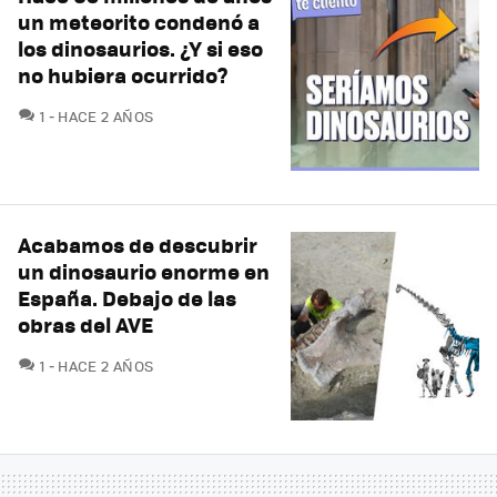
un meteorito condenó a
los dinosaurios. ¿Y si eso
no hubiera ocurrido?
COMENTARIOS
1
HACE 2 AÑOS
Acabamos de descubrir
un dinosaurio enorme en
España. Debajo de las
obras del AVE
COMENTARIOS
1
HACE 2 AÑOS