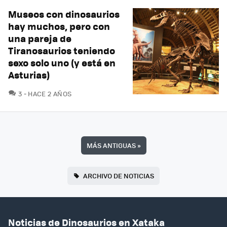
Museos con dinosaurios
hay muchos, pero con
una pareja de
Tiranosaurios teniendo
sexo solo uno (y está en
Asturias)
COMENTARIOS
3
HACE 2 AÑOS
MÁS ANTIGUAS
»
ARCHIVO DE NOTICIAS
Noticias de Dinosaurios en Xataka