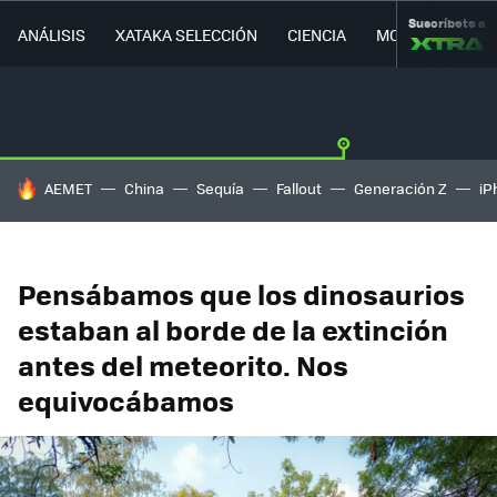
Suscríbete a
ANÁLISIS
XATAKA SELECCIÓN
CIENCIA
MOVILIDAD
HOY SE HABLA DE
AEMET
China
Sequía
Fallout
Generación Z
iP
Pensábamos que los dinosaurios
estaban al borde de la extinción
antes del meteorito. Nos
equivocábamos