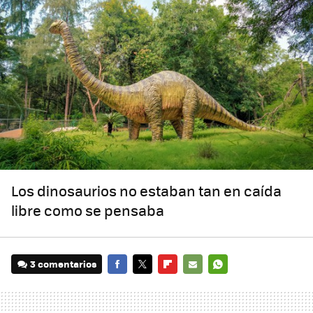
Los dinosaurios no estaban tan en caída
libre como se pensaba
3 comentarios
FACEBOOK
TWITTER
FLIPBOARD
E-
WHATSAPP
MAIL