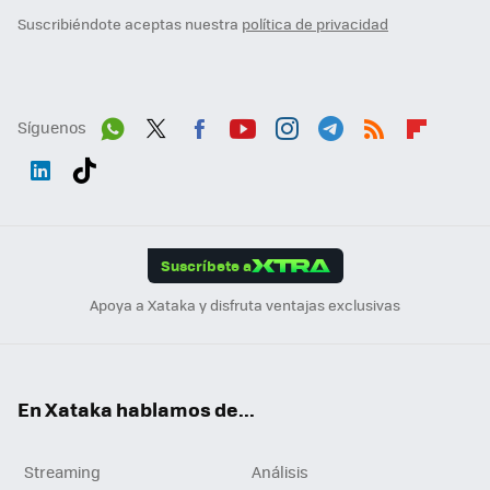
Suscribiéndote aceptas nuestra
política de privacidad
Síguenos
Wh
Twit
Fac
You
Inst
Tele
RSS
Flip
ats
ter
ebo
tub
agr
gra
boa
Link
Tikt
App
ok
e
am
m
rd
edI
ok
Suscríbete a
n
Apoya a Xataka y disfruta ventajas exclusivas
En Xataka hablamos de...
Streaming
Análisis