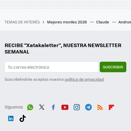
TEMAS DE INTERÉS
Mejores moviles 2026
Claude
Androi
RECIBE "Xatakaletter", NUESTRA NEWSLETTER
SEMANAL
SUSCRIBIR
Suscribiéndote aceptas nuestra
política de privacidad
Síguenos
Wh
Twit
Fac
You
Inst
Tele
RSS
Flip
ats
ter
ebo
tub
agr
gra
boa
Link
Tikt