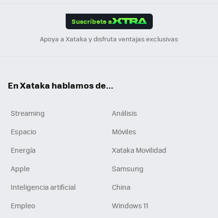
App
ok
e
am
m
rd
edI
ok
Suscríbete a
n
Apoya a Xataka y disfruta ventajas exclusivas
En Xataka hablamos de...
Streaming
Análisis
Espacio
Móviles
Energía
Xataka Movilidad
Apple
Samsung
Inteligencia artificial
China
Empleo
Windows 11