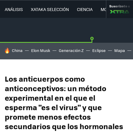
Suscríbete a
ANÁLISIS
XATAKA SELECCIÓN
CIENCIA
MOVILIDAD
HOY SE HABLA DE
China
Elon Musk
Generación Z
Eclipse
Mapa
Los anticuerpos como
anticonceptivos: un método
experimental en el que el
esperma "es el virus" y que
promete menos efectos
secundarios que los hormonales