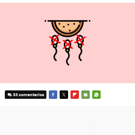
33 comentarios
FACEBOOK
TWITTER
FLIPBOARD
E-
WHATSAPP
MAIL