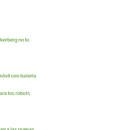
kerberg no lo
móvil con batería
ara los robots
axy a las nuevas