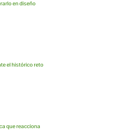
rarlo en diseño
e el histórico reto
tica que reacciona