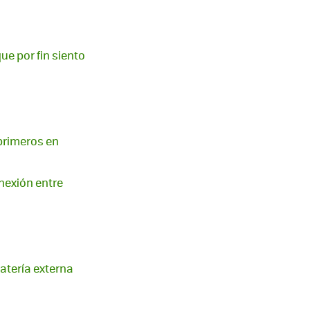
ue por fin siento
 primeros en
onexión entre
atería externa