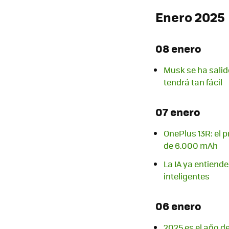
Enero 2025
08 enero
Musk se ha salid
tendrá tan fácil
07 enero
OnePlus 13R: el 
de 6.000 mAh
La IA ya entiende
inteligentes
06 enero
2025 es el año de