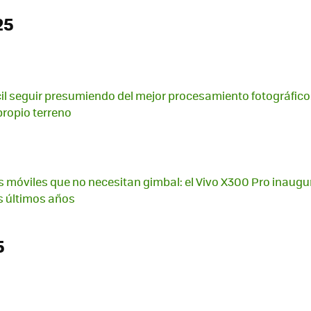
25
ícil seguir presumiendo del mejor procesamiento fotográfic
 propio terreno
los móviles que no necesitan gimbal: el Vivo X300 Pro inaugu
os últimos años
5