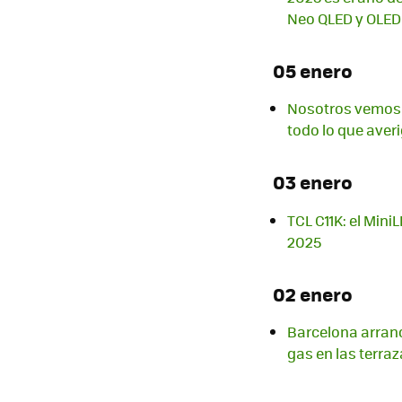
Neo QLED y OLED
05 enero
Nosotros vemos 
todo lo que ave
03 enero
TCL C11K: el Min
2025
02 enero
Barcelona arranc
gas en las terra