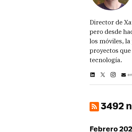
Director de Xa
pero desde ha
los móviles, l
proyectos que 
tecnología.
en
3492 n
Febrero 20