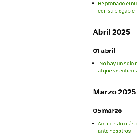
He probado el nu
con su plegable
Abril 2025
01 abril
"No hay un solo m
al que se enfren
Marzo 2025
05 marzo
Amira es lo más 
ante nosotros