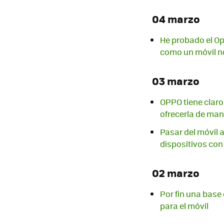
04 marzo
He probado el Opp
como un móvil n
03 marzo
OPPO tiene claro
ofrecerla de man
Pasar del móvil 
dispositivos con 
02 marzo
Por fin una base
para el móvil