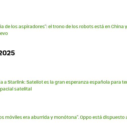
ia de los aspiradores": el trono de los robots está en China
uevo
2025
 a Starlink: Sateliot es la gran esperanza española para te
acial satelital
 los móviles era aburrida y monótona". Oppo está dispuesto