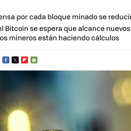
nsa por cada bloque minado se reducir
del Bitcoin se espera que alcance nuevo
s mineros están haciendo cálculos
FACEBOOK
TWITTER
FLIPBOARD
E-
MAIL