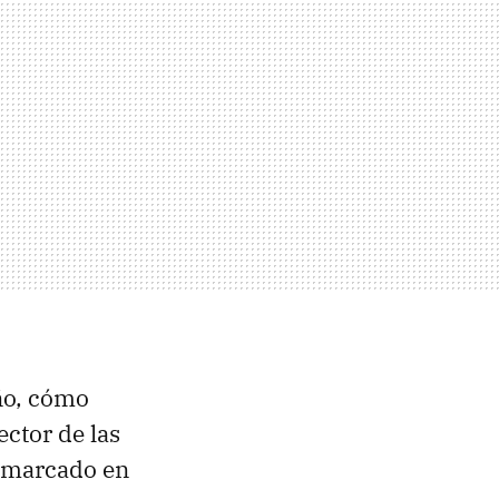
ño, cómo
ector de las
r marcado en