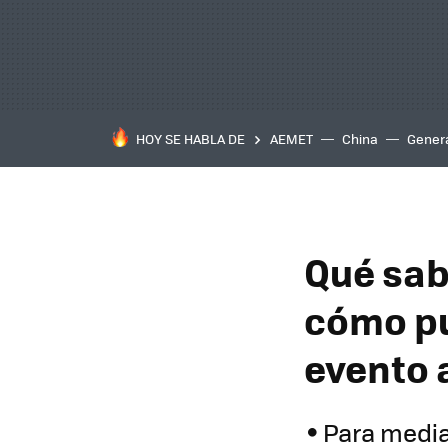
HOY SE HABLA DE
AEMET
China
Gener
Qué sab
cómo pu
evento a
Para mediad