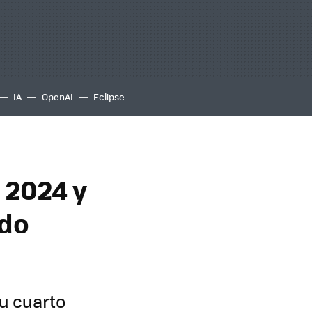
IA
OpenAI
Eclipse
 2024 y
ado
su cuarto