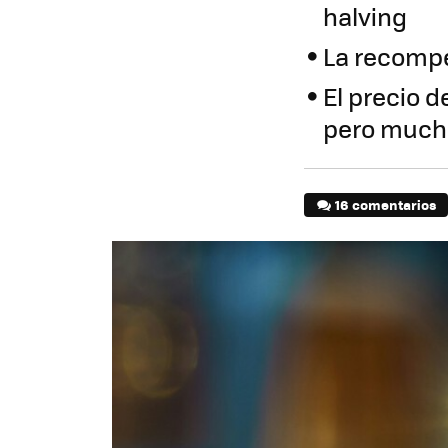
halving
La recompe
El precio 
pero mucho
16 comentarios