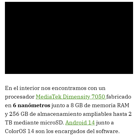
En el interior nos encontramos con un
procesador
MediaTek Dimensity 7050
fabricado
en
6 nanómetros
junto a 8 GB de memoria RAM
y 256 GB de almacenamiento ampliables hasta 2
TB mediante microSD.
Android 14
junto a
ColorOS 14 son los encargados del software.