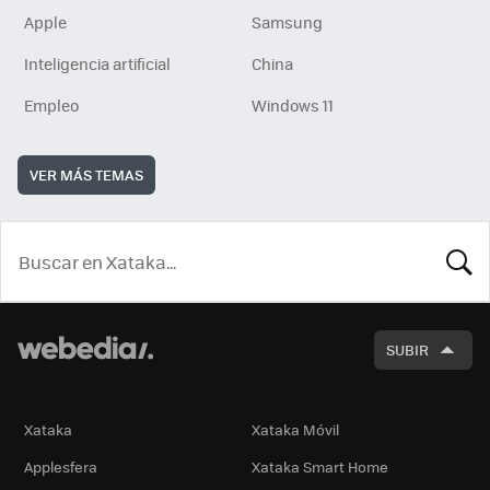
Apple
Samsung
Inteligencia artificial
China
Empleo
Windows 11
VER MÁS TEMAS
BUSCA
SUBIR
Xataka
Xataka Móvil
Applesfera
Xataka Smart Home