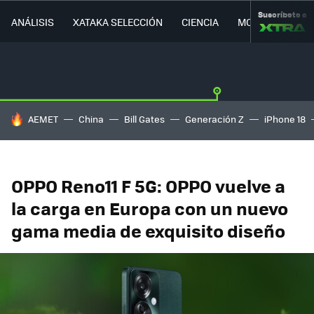
Suscríbete a
ANÁLISIS
XATAKA SELECCIÓN
CIENCIA
MOVILIDAD
HOY SE HABLA DE
AEMET
China
Bill Gates
Generación Z
iPhone 18
OPPO Reno11 F 5G: OPPO vuelve a
la carga en Europa con un nuevo
gama media de exquisito diseño