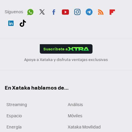
Síguenos
Wh
Twit
Fac
You
Inst
Tele
RSS
Flip
ats
ter
ebo
tub
agr
gra
boa
Link
Tikt
App
ok
e
am
m
rd
edI
ok
Suscríbete a
n
Apoya a Xataka y disfruta ventajas exclusivas
En Xataka hablamos de...
Streaming
Análisis
Espacio
Móviles
Energía
Xataka Movilidad