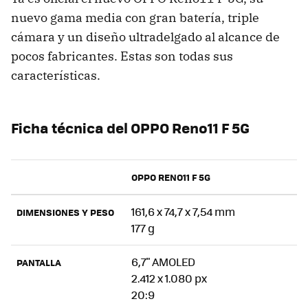
nuevo gama media con gran batería, triple
cámara y un diseño ultradelgado al alcance de
pocos fabricantes. Estas son todas sus
características.
Ficha técnica del OPPO Reno11 F 5G
OPPO RENO11 F 5G
161,6 x 74,7 x 7,54 mm
DIMENSIONES Y PESO
177 g
6,7" AMOLED
PANTALLA
2.412 x 1.080 px
20:9