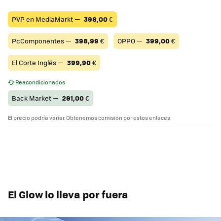
PVP en MediaMarkt —
398,00
€
PcComponentes —
398,99
€
OPPO —
399,00
€
El Corte Inglés —
399,90
€
Reacondicionados
Back Market —
291,00
€
El precio podría variar. Obtenemos comisión por estos enlaces
El Glow lo lleva por fuera