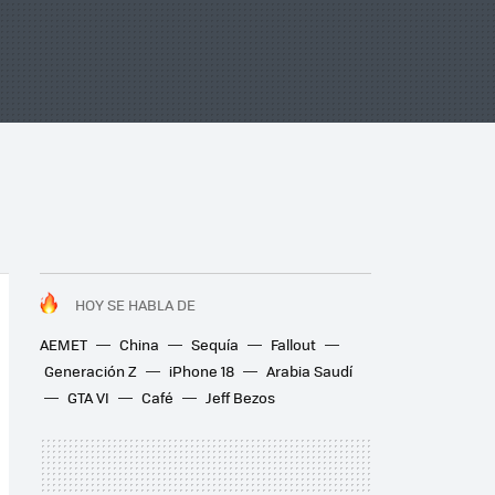
HOY SE HABLA DE
AEMET
China
Sequía
Fallout
Generación Z
iPhone 18
Arabia Saudí
GTA VI
Café
Jeff Bezos