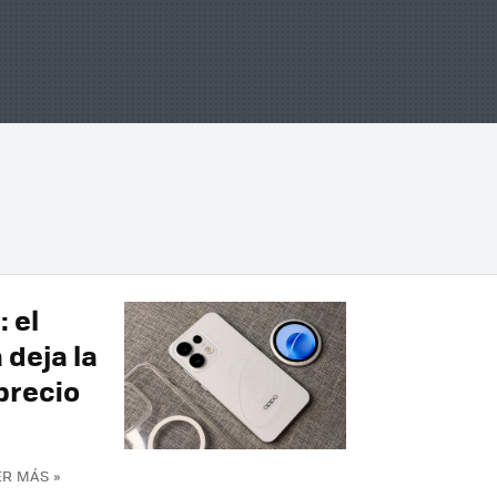
 el
 deja la
precio
ER MÁS »