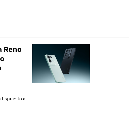
ia Reno
vo
n
 dispuesto a