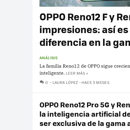
OPPO Reno12 F y Re
impresiones: así es
diferencia en la g
ANÁLISIS
La familia Reno12 de OPPO sigue crecien
inteligente.
LEER MÁS »
COMENTARIOS
0
LAURA LÓPEZ
HACE 3 MESES
OPPO Reno12 Pro 5G y Ren
la inteligencia artificial d
ser exclusiva de la gama 