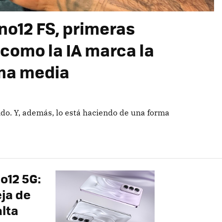
no12 FS, primeras
 como la IA marca la
ama media
do. Y, además, lo está haciendo de una forma
o12 5G:
eja de
alta