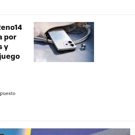
Reno14
a por
s y
juego
upuesto