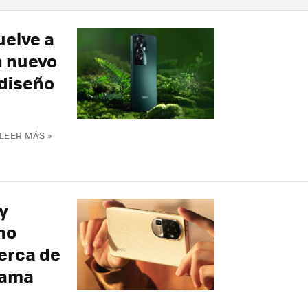
uelve a
n nuevo
 diseño
LEER MÁS »
y
no
erca de
gama