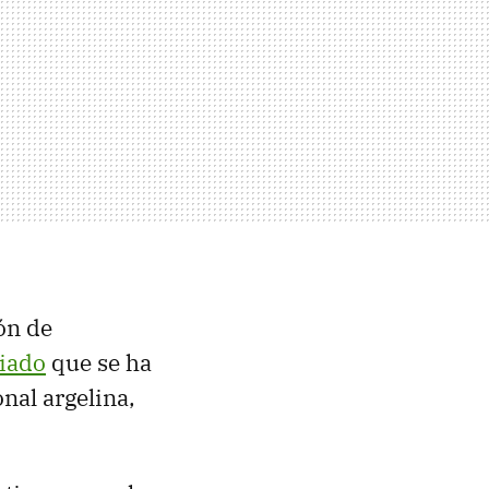
ón de
iado
que se ha
nal argelina,