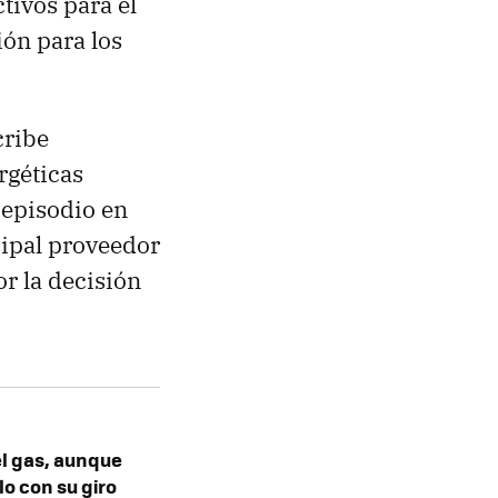
tivos para el
ión para los
cribe
rgéticas
 episodio en
cipal proveedor
r la decisión
del gas, aunque
o con su giro