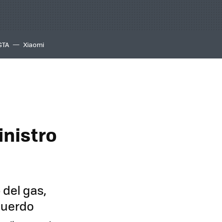
GTA
Xiaomi
nistro
 del gas,
cuerdo