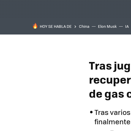
HOY SE HABLA DE
China
Elon Musk
IA
Tras ju
recuper
de gas c
Tras varios
finalmente