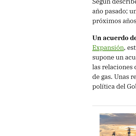
Según describe
año pasado; un 
próximos años
Un acuerdo de
Expansión
, es
supone un acue
las relaciones
de gas. Unas r
política del G