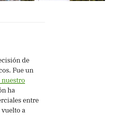
ecisión de
cos. Fue un
s nuestro
ón ha
rciales entre
 vuelto a