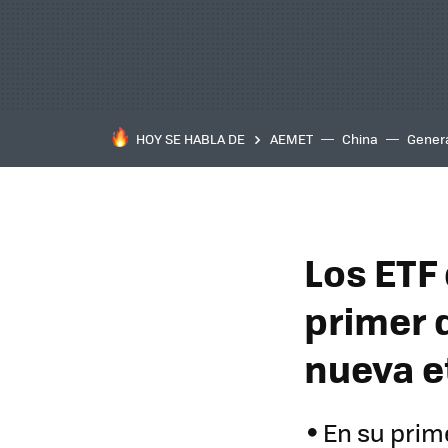
HOY SE HABLA DE
AEMET
China
Gener
Los ETF
primer 
nueva e
En su prim