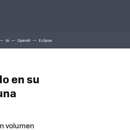
IA
OpenAI
Eclipse
do en su
 una
 un volumen