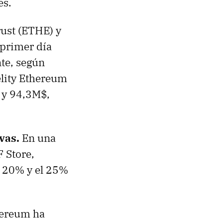
es.
rust (ETHE) y
 primer día
te, según
elity Ethereum
 y 94,3M$,
ivas.
En una
F Store,
l 20% y el 25%
hereum ha