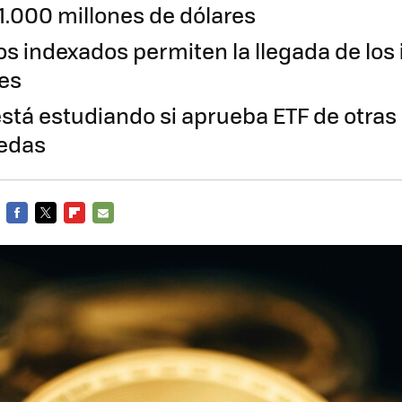
1.000 millones de dólares
os indexados permiten la llegada de los
les
está estudiando si aprueba ETF de otras
nedas
FACEBOOK
TWITTER
FLIPBOARD
E-
MAIL