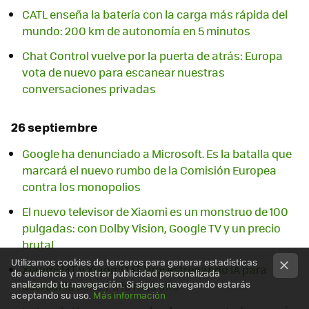
CATL enseña la batería con la carga más rápida del
mundo: 200 km de autonomía en 5 minutos
Chat Control vuelve por la puerta de atrás: Europa
vota de nuevo para escanear nuestras
conversaciones privadas
26 septiembre
Google ha denunciado a Microsoft. Es la batalla que
marcará el nuevo rumbo de la Comisión Europea
contra los monopolios
El nuevo televisor de Xiaomi es un monstruo de 100
pulgadas: con Dolby Vision, Google TV y un precio
brutal
Utilizamos cookies de terceros para generar estadísticas
Xiaomi 14T y Xiaomi 14T Pro: estrenando IA para
de audiencia y mostrar publicidad personalizada
analizando tu navegación. Si sigues navegando estarás
acercar la serie T a lo más alto
aceptando su uso.
Más información