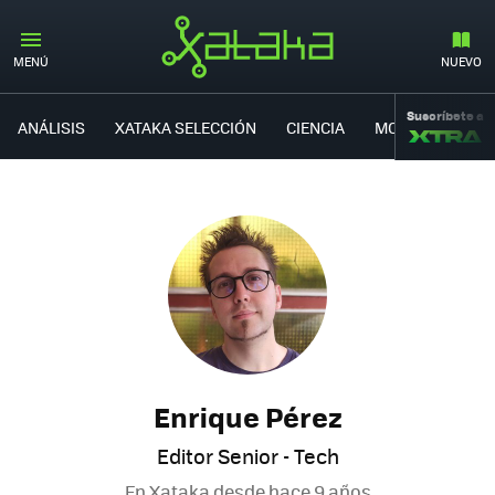
MENÚ
NUEVO
Suscríbete a
ANÁLISIS
XATAKA SELECCIÓN
CIENCIA
MOVILIDAD
Enrique Pérez
Editor Senior - Tech
En Xataka desde
hace 9 años