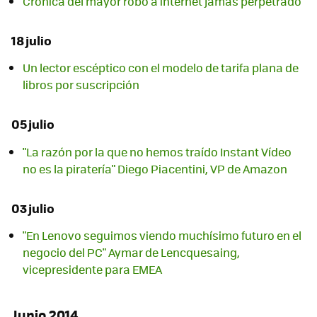
Crónica del mayor robo a internet jamás perpetrado
18 julio
Un lector escéptico con el modelo de tarifa plana de
libros por suscripción
05 julio
"La razón por la que no hemos traído Instant Vídeo
no es la piratería" Diego Piacentini, VP de Amazon
03 julio
"En Lenovo seguimos viendo muchísimo futuro en el
negocio del PC" Aymar de Lencquesaing,
vicepresidente para EMEA
Junio 2014