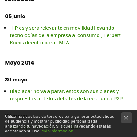
05 junio
"HP es y será relevante en movilidad llevando
tecnologías de la empresa al consumo", Herbert
Koeck director para EMEA
Mayo 2014
30 mayo
Blablacar no va a parar: estos son sus planes y
respuestas ante los debates de la economía P2P
29 mayo
Utilizamos cookies de terceros para generar estadísticas
de audiencia y mostrar publicidad personalizada
analizando tu navegación. Si sigues navegando estarás
Sony Xperia Tablet Z2, análisis
aceptando su uso.
Más información