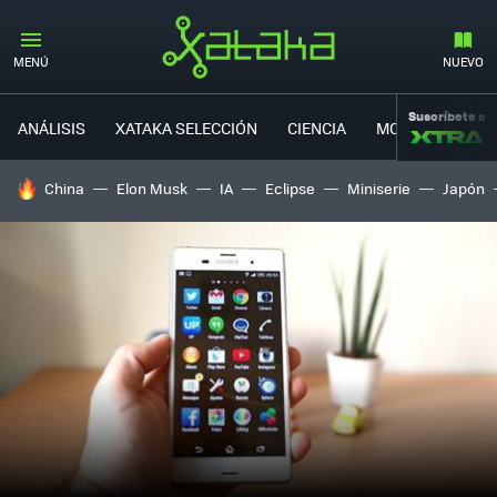
MENÚ
NUEVO
Suscríbete a
ANÁLISIS
XATAKA SELECCIÓN
CIENCIA
MOVILIDAD
HOY SE HABLA DE
China
Elon Musk
IA
Eclipse
Miniserie
Japón