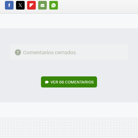
FACEBOOK
TWITTER
FLIPBOARD
E-
WHATSAPP
MAIL
Comentarios cerrados
VER
66 COMENTARIOS