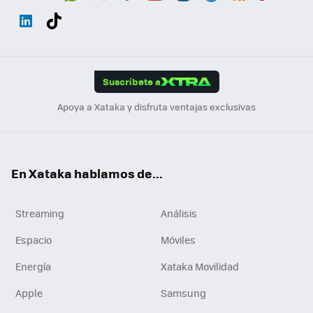
Wh
Twit
Fac
You
Inst
Tele
RSS
Flip
ats
ter
ebo
tub
agr
gra
boa
Link
Tikt
App
ok
e
am
m
rd
edI
ok
Suscríbete a
n
Apoya a Xataka y disfruta ventajas exclusivas
En Xataka hablamos de...
Streaming
Análisis
Espacio
Móviles
Energía
Xataka Movilidad
Apple
Samsung