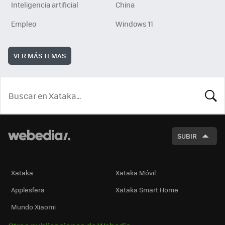
Inteligencia artificial
China
Empleo
Windows 11
VER MÁS TEMAS
BUSCA
SUBIR
Xataka
Xataka Móvil
Applesfera
Xataka Smart Home
Mundo Xiaomi