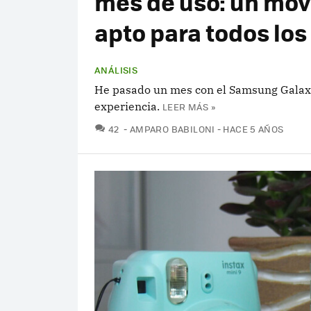
mes de uso: un móv
apto para todos los
ANÁLISIS
He pasado un mes con el Samsung Galaxy 
experiencia.
LEER MÁS »
COMENTARIOS
42
AMPARO BABILONI
HACE 5 AÑOS