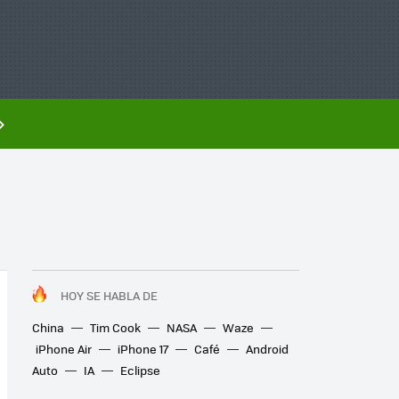
HOY SE HABLA DE
China
Tim Cook
NASA
Waze
iPhone Air
iPhone 17
Café
Android
Auto
IA
Eclipse