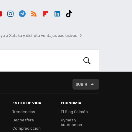
ou
Inst
Tele
RSS
Flip
Link
Tikt
b
agr
gra
boa
edI
ok
ya a Xataka y disfruta ventajas exclusivas
am
m
rd
n
BUSCAR
SUBIR
ESTILO DE VIDA
ECONOMÍA
Trendencias
El Blog Salmón
Decoesfera
Pymes y
Autónomos
Compradiccion