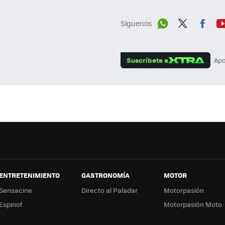
Síguenos
Wh
Twit
Fac
Y
ats
ter
ebo
tu
Suscríbete a
Apo
App
ok
e
ENTRETENIMIENTO
GASTRONOMÍA
MOTOR
Sensacine
Directo al Paladar
Motorpasión
Espinof
Motorpasión Moto