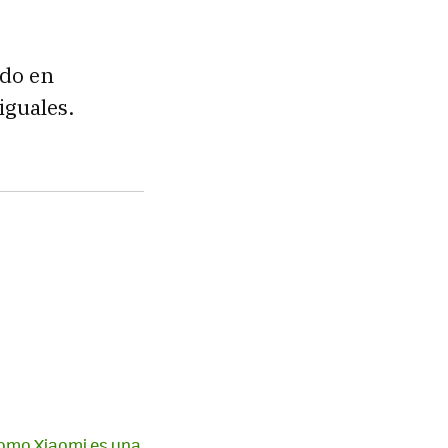
ido en
iguales.
como Xiaomi es una