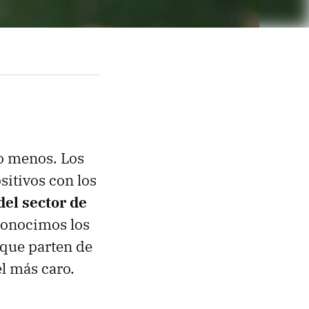
do menos. Los
sitivos con los
el sector de
 conocimos los
 que parten de
el más caro.