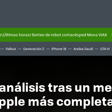
🌿¡Últimas horas! Sorteo de robot cortacésped Mova ViAX
Fallout
Generación Z
iPhone 18
Arabia Saudí
GTA VI
 análisis tras un me
pple más completa