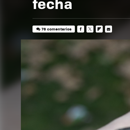
fecha
76 comentarios
FACEBOOK
TWITTER
FLIPBOARD
E-
MAIL