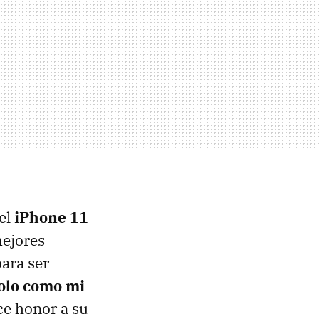
el
iPhone 11
mejores
para ser
olo como mi
ce honor a su