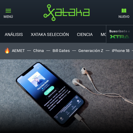
MENÚ
NUEVO
Suscríbete a
ANÁLISIS
XATAKA SELECCIÓN
CIENCIA
MOVILIDAD
HOY SE HABLA DE
AEMET
China
Bill Gates
Generación Z
iPhone 18