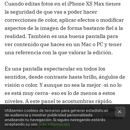
Cuando editas fotos en el iPhone XS Max tienes
la seguridad de que vas a poder hacer
correcciones de color, aplicar efectos o modificar
aspectos de la imagen de forma bastante fiel a la
realidad. También es una buena pantalla para
ver contenido que haces en un Mac o PC y tener
una referencia con la que valorar la edición.
Es una pantalla espectacular en todos los
sentidos, desde contraste hasta brillo, ángulos de
visión o color. Y aunque no sea la mejor -si no lo
es está muy cerca- eso es lo de menos a estos
niveles. A este panel te acostumbras rápido.
Tanto que
cuando luego ves pantallas de gamas
Utilizamos cookies de terceros para generar estadísticas
de audiencia y mostrar publicidad personalizada
inferiores aprecias más sus virtudes y detalles
analizando tu navegación. Si sigues navegando estarás
aceptando su uso.
Más información
como el True Tone.