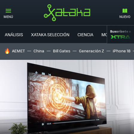
MENÚ
NUEVO
Suscríbete a
ANÁLISIS
XATAKA SELECCIÓN
CIENCIA
MOVILIDAD
HOY SE HABLA DE
AEMET
China
Bill Gates
Generación Z
iPhone 18