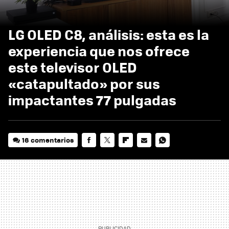
LG OLED C8, análisis: esta es la
experiencia que nos ofrece
este televisor OLED
«catapultado» por sus
impactantes 77 pulgadas
16 comentarios
FACEBOOK
TWITTER
FLIPBOARD
E-
WHATSAPP
MAIL