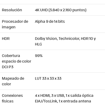
Resolución
4K UHD (3.840 x 2.160 puntos)
Procesador de
Alpha 9 de 14 bits
imagen
HDR
Dolby Vision, Technicolor, HDR 10 y
HLG
Cobertura
99%
espacio de color
DCI P3
Mapeado de
LUT 33 x 33 x 33
color
Conexiones
4 x HDMI, 3 x USB, 1 x salida óptica
físicas
EIAJ/TosLink, 1 x entrada antena