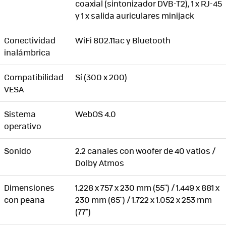
coaxial (sintonizador DVB-T2), 1 x RJ-45
y 1 x salida auriculares minijack
Conectividad
WiFi 802.11ac y Bluetooth
inalámbrica
Compatibilidad
Sí (300 x 200)
VESA
Sistema
WebOS 4.0
operativo
Sonido
2.2 canales con woofer de 40 vatios /
Dolby Atmos
Dimensiones
1.228 x 757 x 230 mm (55") / 1.449 x 881 x
con peana
230 mm (65") / 1.722 x 1.052 x 253 mm
(77")