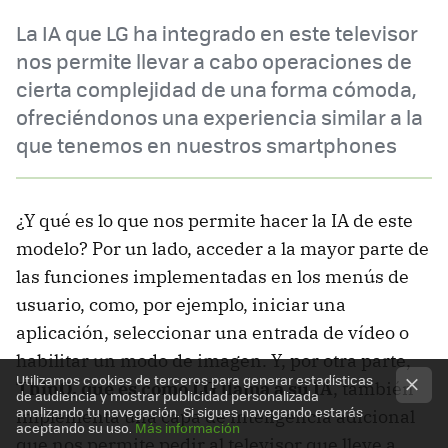
La IA que LG ha integrado en este televisor
nos permite llevar a cabo operaciones de
cierta complejidad de una forma cómoda,
ofreciéndonos una experiencia similar a la
que tenemos en nuestros smartphones
¿Y qué es lo que nos permite hacer la IA de este
modelo? Por un lado, acceder a la mayor parte de
las funciones implementadas en los menús de
usuario, como, por ejemplo, iniciar una
aplicación, seleccionar una entrada de vídeo o
habilitar un modo de imagen. Y, por otra parte,
Utilizamos cookies de terceros para generar estadísticas
ThinQ, que es como LG llama a su IA
, también
de audiencia y mostrar publicidad personalizada
analizando tu navegación. Si sigues navegando estarás
implementa una capa de inteligencia adicional
aceptando su uso.
Más información
que nos permite pedir al televisor que lleve a