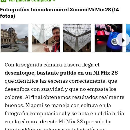
Fotografías tomadas con el Xiaomi Mi Mix 2S (14
fotos)
Ne
Con la segunda cámara trasera llega
el
desenfoque, bastante pulido en un Mi Mix 2S
que identifica las escenas correctamente, que
desenfoca con suavidad y que no empasta los
colores. Al final obtenemos resultados realmente
buenos. Xiaomi se maneja con soltura en la
fotografía computacional y se nota en el día a día
con la cámara de este Mi Mix 2S que sólo ha
tenido algún problema con fotografía con