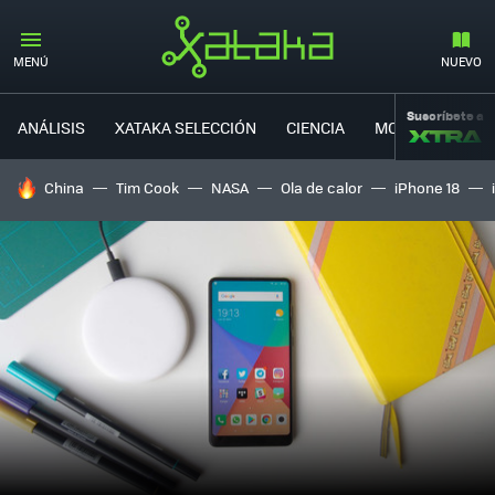
MENÚ
NUEVO
Suscríbete a
ANÁLISIS
XATAKA SELECCIÓN
CIENCIA
MOVILIDAD
HOY SE HABLA DE
China
Tim Cook
NASA
Ola de calor
iPhone 18