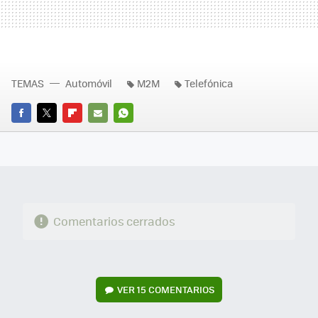
TEMAS
Automóvil
M2M
Telefónica
FACEBOOK
TWITTER
FLIPBOARD
E-
WHATSAPP
MAIL
Comentarios cerrados
VER
15 COMENTARIOS