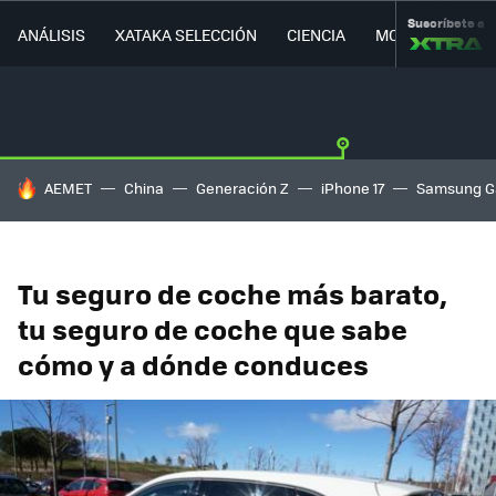
Suscríbete a
ANÁLISIS
XATAKA SELECCIÓN
CIENCIA
MOVILIDAD
HOY SE HABLA DE
AEMET
China
Generación Z
iPhone 17
Samsung G
Tu seguro de coche más barato,
tu seguro de coche que sabe
cómo y a dónde conduces