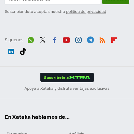
Suscribiéndote aceptas nuestra
política de privacidad
Síguenos
Wh
Twit
Fac
You
Inst
Tele
RSS
Flip
ats
ter
ebo
tub
agr
gra
boa
Link
Tikt
App
ok
e
am
m
rd
edI
ok
Suscríbete a
n
Apoya a Xataka y disfruta ventajas exclusivas
En Xataka hablamos de...
Streaming
Análisis