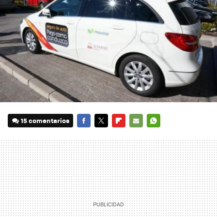
15 comentarios
FACEBOOK
TWITTER
FLIPBOARD
E-
WHATSAPP
MAIL