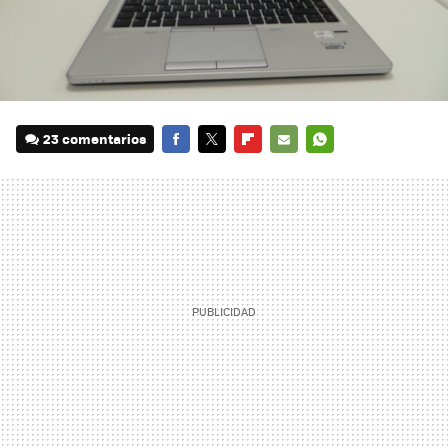
23 comentarios
FACEBOOK
TWITTER
FLIPBOARD
E-
WHATSAPP
MAIL