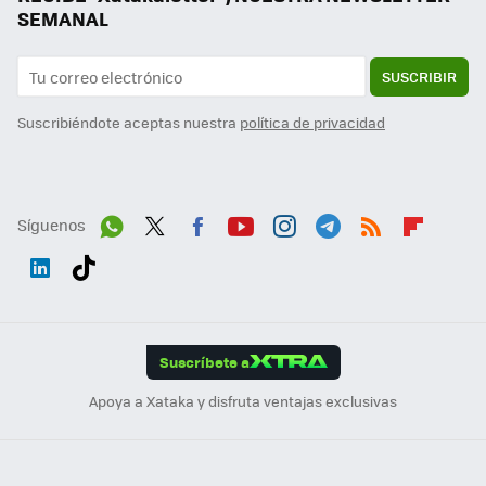
SEMANAL
SUSCRIBIR
Suscribiéndote aceptas nuestra
política de privacidad
Síguenos
Wh
Twit
Fac
You
Inst
Tele
RSS
Flip
ats
ter
ebo
tub
agr
gra
boa
Link
Tikt
App
ok
e
am
m
rd
edI
ok
Suscríbete a
n
Apoya a Xataka y disfruta ventajas exclusivas