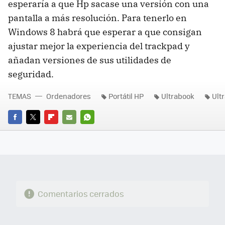
esperaría a que Hp sacase una versión con una
pantalla a más resolución. Para tenerlo en
Windows 8 habrá que esperar a que consigan
ajustar mejor la experiencia del trackpad y
añadan versiones de sus utilidades de
seguridad.
TEMAS
Ordenadores
Portátil HP
Ultrabook
Ult
FACEBOOK
TWITTER
FLIPBOARD
E-
WHATSAPP
MAIL
Comentarios cerrados