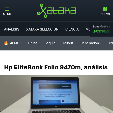
MENÚ
NUEVO
Suscríbete a
ANÁLISIS
XATAKA SELECCIÓN
CIENCIA
MOVILIDAD
HOY SE HABLA DE
AEMET
China
Sequía
Fallout
Generación Z
iP
Hp EliteBook Folio 9470m, análisis