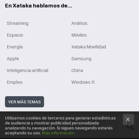
En Xataka hablamos de...
Streaming
Análisis
Espacio
Móviles
Energía
Xataka Movilidad
Apple
Samsung
Inteligencia artificial
China
Empleo
Windows 11
VER MÁS TEMAS
Utilizamos cookies de terceros para generar estadísticas
de audiencia y mostrar publicidad personalizada
analizando tu navegación. Si sigues navegando estarás
aceptando su uso.
Más información
BUSCA