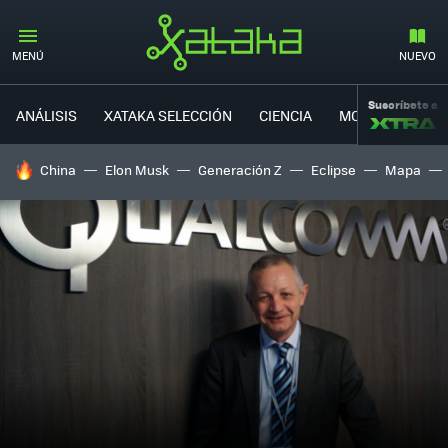
MENÚ
NUEVO
Suscríbete a
ANÁLISIS
XATAKA SELECCIÓN
CIENCIA
MOVILIDAD
HOY SE HABLA DE
China
Elon Musk
Generación Z
Eclipse
Mapa