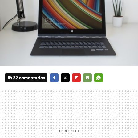
32 comentarios
FACEBOOK
TWITTER
FLIPBOARD
E-
WHATSAPP
MAIL