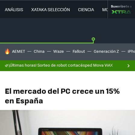
Suscríbete a
ANÁLISIS
XATAKA SELECCIÓN
CIENCIA
MOVILIDAD
HOY SE HABLA DE
AEMET
China
Waze
Fallout
Generación Z
iPh
🌿¡Últimas horas! Sorteo de robot cortacésped Mova ViAX
El mercado del PC crece un 15%
en España