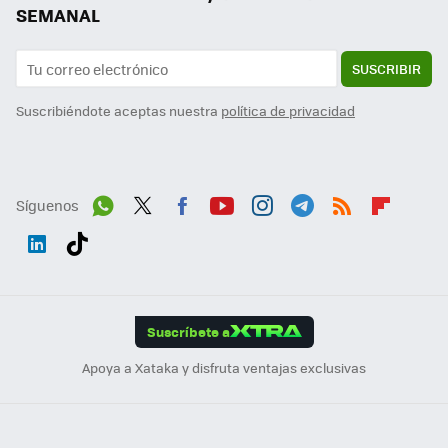
SEMANAL
SUSCRIBIR
Suscribiéndote aceptas nuestra
política de privacidad
Síguenos
Wh
Twit
Fac
You
Inst
Tele
RSS
Flip
ats
ter
ebo
tub
agr
gra
boa
Link
Tikt
App
ok
e
am
m
rd
edI
ok
Suscríbete a
n
Apoya a Xataka y disfruta ventajas exclusivas