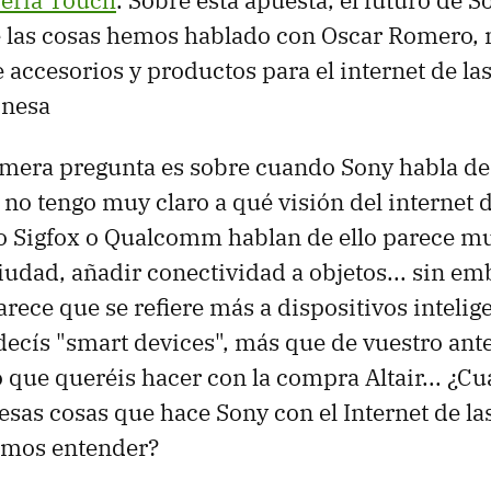
eria Touch
. Sobre esta apuesta, el futuro de S
de las cosas hemos hablado con Oscar Romero
 accesorios y productos para el internet de las
onesa
imera pregunta es sobre cuando Sony habla de 
 no tengo muy claro a qué visión del internet d
o Sigfox o Qualcomm hablan de ello parece mu
ciudad, añadir conectividad a objetos... sin e
rece que se refiere más a dispositivos intelige
ecís "smart devices", más que de vuestro ant
 que queréis hacer con la compra Altair... ¿Cuá
esas cosas que hace Sony con el Internet de la
emos entender?