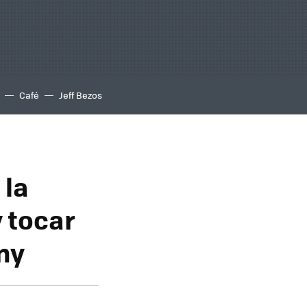
Café
Jeff Bezos
 la
 tocar
ny