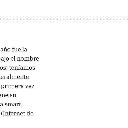
año fue la
bajo el nombre
os: teníamos
eneralmente
r primera vez
ene su
 a smart
(Internet de