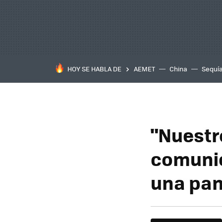
HOY SE HABLA DE
AEMET
China
Sequí
"Nuestr
comunic
una pan