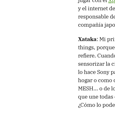
jugar con el
Xp
y el internet 
responsable de
compañía jap
Xataka
: Mi pr
things, porque
refiere. Cuand
sensorizar la 
lo hace Sony pa
hogar o como d
MESH... o de lo
que une todas 
¿Cómo lo pod