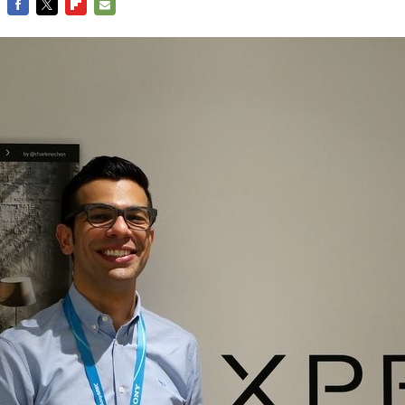
FACEBOOK
TWITTER
FLIPBOARD
E-
MAIL