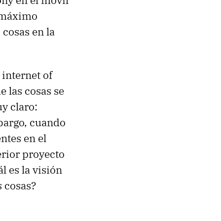
ony en el móvil
, máximo
 cosas en la
internet of
e las cosas se
y claro:
mbargo, cuando
ntes en el
erior proyecto
l es la visión
s cosas?