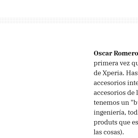
Oscar Romer
primera vez qu
de Xperia. Ha
accesorios int
accesorios de 
tenemos un "bu
ingeniería, to
produts que e
las cosas).